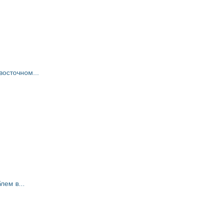
восточном...
ем в...