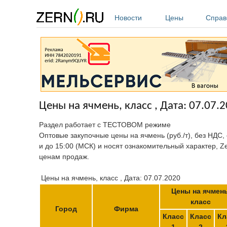
Перейти к основному содержанию
Новости
Цены
Справ
Цены на ячмень, класс , Дата: 07.07.
Раздел работает с ТЕСТОВОМ режиме
Оптовые закупочные цены на ячмень (руб./т), без НДС,
и до 15:00 (МСК) и носят ознакомительный характер, Z
ценам продаж.
Цены на ячмень, класс , Дата: 07.07.2020
Цены на ячмень
класс
Город
Фирма
Класс
Класс
Кл
1
2