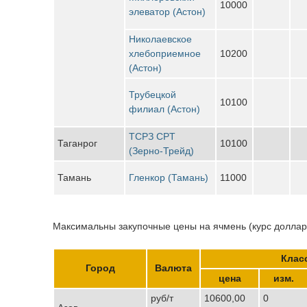
10000
элеватор (Астон)
Николаевское
хлебоприемное
10200
(Астон)
Трубецкой
10100
филиал (Астон)
ТСРЗ CPT
Таганрог
10100
(Зерно-Трейд)
Тамань
Гленкор (Тамань)
11000
Максимальны закупочные цены на ячмень (курс доллара
Клас
Город
Валюта
цена
изм.
руб/т
10600,00
0