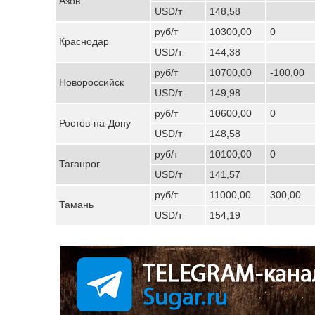
Азов
USD/т
148,58
руб/т
10300,00
0
Краснодар
USD/т
144,38
руб/т
10700,00
-100,00
Новороссийск
USD/т
149,98
руб/т
10600,00
0
Ростов-на-Дону
USD/т
148,58
руб/т
10100,00
0
Таганрог
USD/т
141,57
руб/т
11000,00
300,00
Тамань
USD/т
154,19