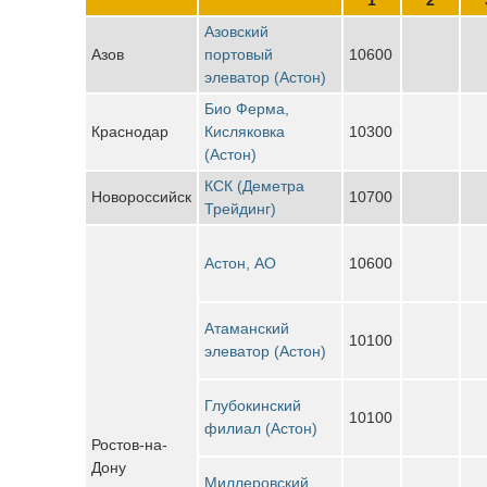
Азовский
Азов
портовый
10600
элеватор (Астон)
Био Ферма,
Краснодар
Кисляковка
10300
(Астон)
КСК (Деметра
Новороссийск
10700
Трейдинг)
Астон, АО
10600
Атаманский
10100
элеватор (Астон)
Глубокинский
10100
филиал (Астон)
Ростов-на-
Дону
Миллеровский