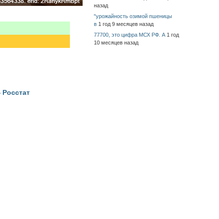
назад
"урожайность озимой пшеницы
в
1 год 9 месяцев назад
77700, это цифра МСХ РФ. А
1 год
10 месяцев назад
 Росстат