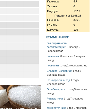
Пшеница
5.7
Ячмень
0
Кукуруза
137.2
Пошлина с: 12.08.26
Пшеница
326.6
Ячмень
0
Кукуруза
105
КОММЕНТАРИИ
Как бырать орган
сертификации?
2 месяца 2
недели назад
пошли ны
8 месяцев 1 неделя
назад
пошли ны
1 год 2 месяца назад
Спасибо, исправили
1 год 5
месяцев назад
Не корректный год
1 год 5
месяцев назад
Ошибка в датах
1 год 5 месяцев
назад
Родные поля
1 год 7 месяцев
назад
так в источнике
1 год 9 месяцев