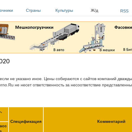
очники
Страны
Культуры
Ж/д
RSS
2020
 если не указано иное. Цены собираются с сайтов компаний дважды 
erno.Ru не несет ответственность за несоответствие представленн
,
Спецификация
Комментарий
асс
3