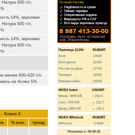
 Натура 600 г/л,
2%
ность 14%, зерновая
 Натура 600 г/л,
2%
ность 14%, зерновая
 Натура 600 г/л,
Пшеница 12,5%
RUB/MT
2%
Азов
13000
Волгодонск
11300
Ростов-на-Дону
13700
е менее 600-620 г/л.
Таганрог
12000
имесь не более 5%.
Новороссийск
14500
MOEX Index
USD/MT
Wheat, WHFOB
↓ 230.4
Corn, CRFOB
↔ 222.7
Barley, BRFOB
↔ 190.2
Класс 3
MOEX WHstock
RUB/MT
м.
% изм.
тренд
WHstock
↑14000
Пошлина с: 05.08.26