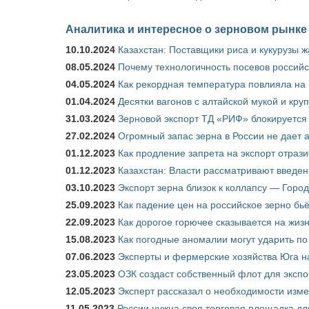
Аналитика и интересное о зерновом рынке
10.10.2024
Казахстан: Поставщики риса и кукурузы 
08.05.2024
Почему технологичность посевов российс
04.05.2024
Как рекордная температура повлияла на
01.04.2024
Десятки вагонов с алтайской мукой и кру
31.03.2024
Зерновой экспорт ТД «РИФ» блокируется 
27.02.2024
Огромный запас зерна в России не дает 
01.12.2023
Как продление запрета на экспорт отраз
01.12.2023
Казахстан: Власти рассматривают введен
03.10.2023
Экспорт зерна близок к коллапсу — Город
25.09.2023
Как падение цен на российское зерно бь
22.09.2023
Как дорогое горючее сказывается на жиз
15.08.2023
Как погодные аномалии могут ударить п
07.06.2023
Эксперты и фермерские хозяйства Юга на
23.05.2023
ОЗК создаст собственный флот для экспо
12.05.2023
Эксперт рассказал о необходимости изм
11.05.2023
России нужна своя торговая площадка дл