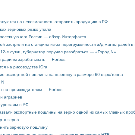
жалуются на невозможность отправить продукцию в РФ
ких зерновых резко упала
 посевную юга России — обзор Интерфакса
пой застряли на станциях из-за перегруженности ж/д магистралей в 
12-е сутки, губернатор поручил разобраться — «Город N»
аграриям зарабатывать — Forbes
ится на рисоводстве Юга
ие экспортной пошлины на пшеницу в размере 60 евро/тонна
 N
ёт по производителям — Forbes
ни аграриев
о урожаям в РФ
звали экспортные пошлины на зерно одной из самых главных пробл
рта зерна
енить зерновую пошлину
я продаж зерна на экспорт — интервью директора НТБ