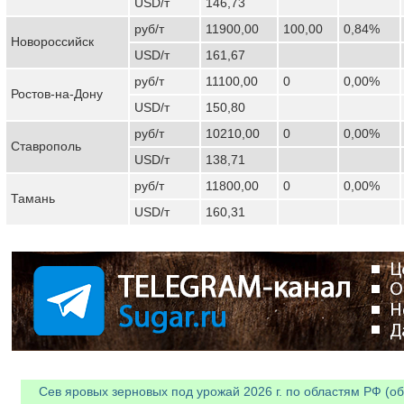
USD/т
146,73
руб/т
11900,00
100,00
0,84%
Новороссийск
USD/т
161,67
руб/т
11100,00
0
0,00%
Ростов-на-Дону
USD/т
150,80
руб/т
10210,00
0
0,00%
Ставрополь
USD/т
138,71
руб/т
11800,00
0
0,00%
Тамань
USD/т
160,31
Сев яровых зерновых под урожай 2026 г. по областям РФ (об