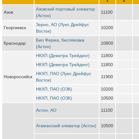
Азовский портовый элеватор
Азов
11100
(Астон)
Зерно, АО (Луис Дрейфус
Георгиевск
10200
Восток)
Био Ферма, Кисляковка
Краснодар
10800
(Астон)
НКХП (Деметра Трейдинг)
11800
НКХП (Деметра Трейдинг)
11800
НКХП, ПАО (Луис Дрейфус
Новороссийск
11900
Восток)
НКХП, ПАО (ОЗК)
10200
НКХП, ПАО (ОЗК)
10500
Астон, АО
11100
Атаманский элеватор (Астон)
10500