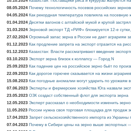
10.10.2024
Казахстан: Поставщики риса и кукурузы жалуются н
08.05.2024
Почему технологичность посевов российских зернов
04.05.2024
Как рекордная температура повлияла на посевную 
01.04.2024
Десятки вагонов с алтайской мукой и крупой застрял
31.03.2024
Зерновой экспорт ТД «РИФ» блокируется 12-е сутки
27.02.2024
Огромный запас зерна в России не дает аграриям з
01.12.2023
Как продление запрета на экспорт отразится на рис
01.12.2023
Казахстан: Власти рассматривают введение экспор
03.10.2023
Экспорт зерна близок к коллапсу — Город N
25.09.2023
Как падение цен на российское зерно бьёт по прои
22.09.2023
Как дорогое горючее сказывается на жизни аграрие
15.08.2023
Как погодные аномалии могут ударить по урожаям 
07.06.2023
Эксперты и фермерские хозяйства Юга назвали эксп
23.05.2023
ОЗК создаст собственный флот для экспорта зерна
12.05.2023
Эксперт рассказал о необходимости изменить зерн
11.05.2023
России нужна своя торговая площадка для продаж 
17.04.2023
Запрет сельскохозяйственного импорта из Украины п
07.04.2023
Почему в Сибири цены на зерно выше экспортных 