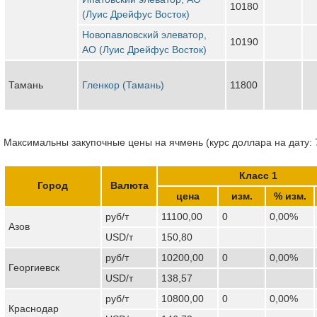
10180
(Луис Дрейфус Восток)
Новопавловский элеватор,
10190
АО (Луис Дрейфус Восток)
Тамань
Гленкор (Тамань)
11800
Максимальны закупочные цены на ячмень (курс доллара на дату: 
Класс 1
Город
Валюта
цена
изм.
% изм.
руб/т
11100,00
0
0,00%
Азов
USD/т
150,80
руб/т
10200,00
0
0,00%
Георгиевск
USD/т
138,57
руб/т
10800,00
0
0,00%
Краснодар