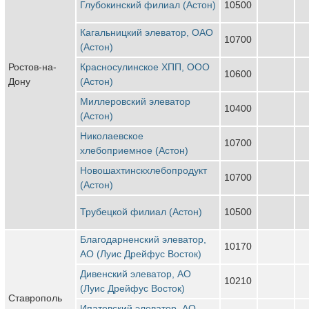
Глубокинский филиал (Астон)
10500
Кагальницкий элеватор, ОАО
10700
(Астон)
Ростов-на-
Красносулинское ХПП, ООО
10600
Дону
(Астон)
Миллеровский элеватор
10400
(Астон)
Николаевское
10700
хлебоприемное (Астон)
Новошахтинскхлебопродукт
10700
(Астон)
Трубецкой филиал (Астон)
10500
Благодарненский элеватор,
10170
АО (Луис Дрейфус Восток)
Дивенский элеватор, АО
10210
(Луис Дрейфус Восток)
Ставрополь
Ипатовский элеватор, АО