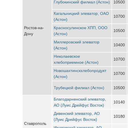
Глубокинский филиал (Астон)
10500
Кагальницкий элеватор, ОАО
10700
(Астон)
Ростов-на-
Красносулинское ХПП, ООО
10500
Дону
(Астон)
Миллеровский элеватор
10400
(Астон)
Николаевское
10700
хлебоприемное (Астон)
Новошахтинскхлебопродукт
10700
(Астон)
Трубецкой филиал (Астон)
10500
Благодарненский элеватор,
10140
АО (Луис Дрейфус Восток)
Дивенский элеватор, АО
10180
(Луис Дрейфус Восток)
Ставрополь
Ипатовский элеватор, АО