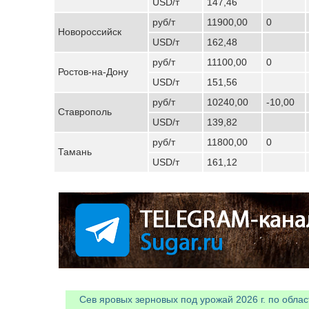
USD/т
147,46
руб/т
11900,00
0
Новороссийск
USD/т
162,48
руб/т
11100,00
0
Ростов-на-Дону
USD/т
151,56
руб/т
10240,00
-10,00
Ставрополь
USD/т
139,82
руб/т
11800,00
0
Тамань
USD/т
161,12
Сев яровых зерновых под урожай 2026 г. по облас