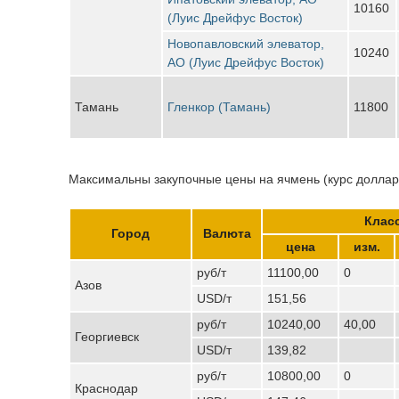
10160
(Луис Дрейфус Восток)
Новопавловский элеватор,
10240
АО (Луис Дрейфус Восток)
Тамань
Гленкор (Тамань)
11800
Максимальны закупочные цены на ячмень (курс доллара
Класс
Город
Валюта
цена
изм.
руб/т
11100,00
0
Азов
USD/т
151,56
руб/т
10240,00
40,00
Георгиевск
USD/т
139,82
руб/т
10800,00
0
Краснодар