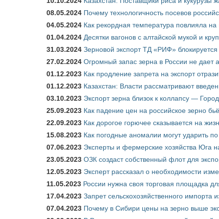
10.10.2024
Казахстан: Поставщики риса и кукурузы 
08.05.2024
Почему технологичность посевов российс
04.05.2024
Как рекордная температура повлияла на
01.04.2024
Десятки вагонов с алтайской мукой и кру
31.03.2024
Зерновой экспорт ТД «РИФ» блокируется 
27.02.2024
Огромный запас зерна в России не дает 
01.12.2023
Как продление запрета на экспорт отраз
01.12.2023
Казахстан: Власти рассматривают введен
03.10.2023
Экспорт зерна близок к коллапсу — Город
25.09.2023
Как падение цен на российское зерно бь
22.09.2023
Как дорогое горючее сказывается на жиз
15.08.2023
Как погодные аномалии могут ударить п
07.06.2023
Эксперты и фермерские хозяйства Юга на
23.05.2023
ОЗК создаст собственный флот для экспо
12.05.2023
Эксперт рассказал о необходимости изм
11.05.2023
России нужна своя торговая площадка дл
17.04.2023
Запрет сельскохозяйственного импорта и
07.04.2023
Почему в Сибири цены на зерно выше э