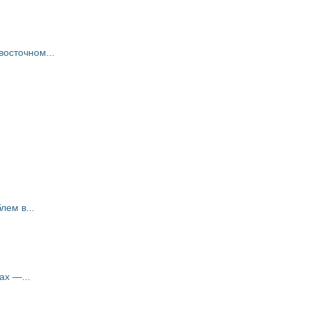
восточном...
ем в...
ах —...