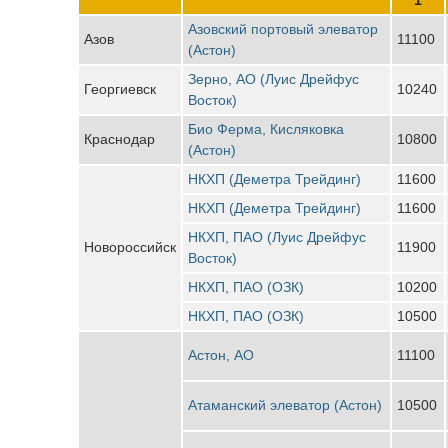
Азовский портовый элеватор
Азов
11100
(Астон)
Зерно, АО (Луис Дрейфус
Георгиевск
10240
Восток)
Био Ферма, Кисляковка
Краснодар
10800
(Астон)
НКХП (Деметра Трейдинг)
11600
НКХП (Деметра Трейдинг)
11600
НКХП, ПАО (Луис Дрейфус
Новороссийск
11900
Восток)
НКХП, ПАО (ОЗК)
10200
НКХП, ПАО (ОЗК)
10500
Астон, АО
11100
Атаманский элеватор (Астон)
10500