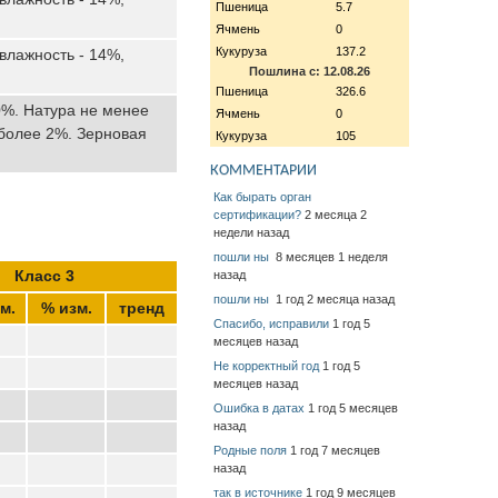
Пшеница
5.7
Ячмень
0
Кукуруза
137.2
 влажность - 14%,
Пошлина с: 12.08.26
Пшеница
326.6
0%. Натура не менее
Ячмень
0
 более 2%. Зерновая
Кукуруза
105
КОММЕНТАРИИ
Как бырать орган
сертификации?
2 месяца 2
недели назад
пошли ны
8 месяцев 1 неделя
Класс 3
назад
пошли ны
1 год 2 месяца назад
м.
% изм.
тренд
Спасибо, исправили
1 год 5
месяцев назад
Не корректный год
1 год 5
месяцев назад
Ошибка в датах
1 год 5 месяцев
назад
Родные поля
1 год 7 месяцев
назад
так в источнике
1 год 9 месяцев