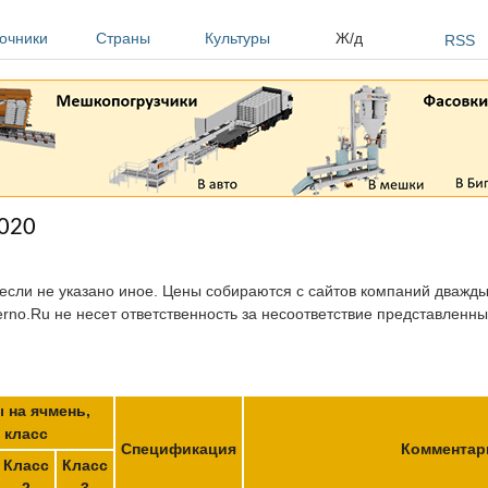
очники
Страны
Культуры
Ж/д
RSS
2020
 если не указано иное. Цены собираются с сайтов компаний дважды 
erno.Ru не несет ответственность за несоответствие представленн
 на ячмень,
класс
Спецификация
Комментар
Класс
Класс
2
3