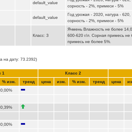
default_value
сорность - 2%, примеси - 5%
Год урожая - 2020, натура - 620,
default_value
сорность - 2%, примеси - 5%
Ячмень Влажность не более 14,
Класс: 3
600-620 г/л. Сорная примесь не
примесь не более 5%.
 на дату: 73.2392)
 1
Класс 2
% изм.
тренд
цена
изм.
% изм.
тренд
цена
из
0,00%
0,39%
0,00%