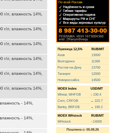
0 г/л, влажность 14%,
0 г/л, влажность 14%,
0 г/л, влажность 14%,
Пшеница 12,5%
RUB/MT
Азов
13000
0 г/л, влажность 14%,
Волгодонск
11300
Ростов-на-Дону
13700
0 г/л, влажность 14%,
Таганрог
12000
Новороссийск
14500
0 г/л, влажность 14%,
MOEX Index
USD/MT
Wheat, WHFOB
↓ 230.4
Corn, CRFOB
↔ 222.7
 влажность - 14%,
Barley, BRFOB
↔ 190.2
MOEX WHstock
RUB/MT
 влажность - 14%,
WHstock
↑14000
Пошлина с: 05.08.26
 влажность - 14%,