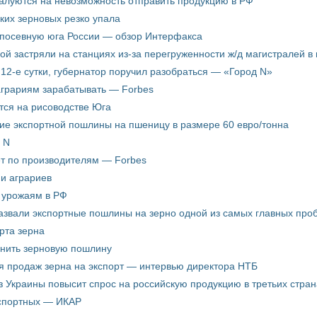
жалуются на невозможность отправить продукцию в РФ
ких зерновых резко упала
 посевную юга России — обзор Интерфакса
пой застряли на станциях из-за перегруженности ж/д магистралей в 
12-е сутки, губернатор поручил разобраться — «Город N»
аграриям зарабатывать — Forbes
ится на рисоводстве Юга
ие экспортной пошлины на пшеницу в размере 60 евро/тонна
 N
ёт по производителям — Forbes
ни аграриев
о урожаям в РФ
звали экспортные пошлины на зерно одной из самых главных пробл
рта зерна
енить зерновую пошлину
я продаж зерна на экспорт — интервью директора НТБ
з Украины повысит спрос на российскую продукцию в третьих стран
кспортных — ИКАР