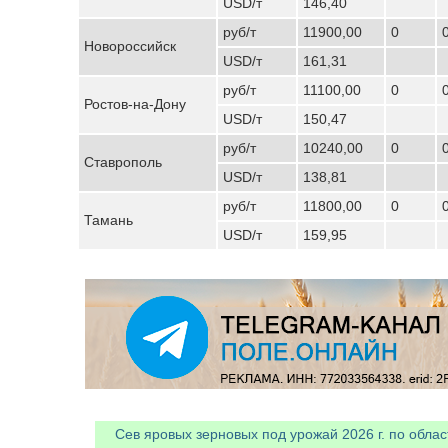
USD/т
146,40
руб/т
11900,00
0
Новороссийск
USD/т
161,31
руб/т
11100,00
0
Ростов-на-Дону
USD/т
150,47
руб/т
10240,00
0
Ставрополь
USD/т
138,81
руб/т
11800,00
0
Тамань
USD/т
159,95
Сев яровых зерновых под урожай 2026 г. по облас