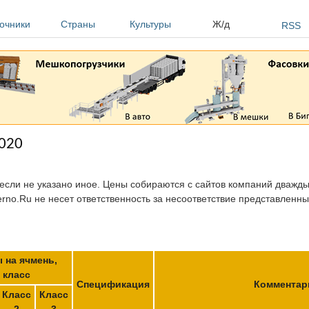
очники
Страны
Культуры
Ж/д
RSS
2020
 если не указано иное. Цены собираются с сайтов компаний дважды 
erno.Ru не несет ответственность за несоответствие представленн
 на ячмень,
класс
Спецификация
Комментар
Класс
Класс
2
3