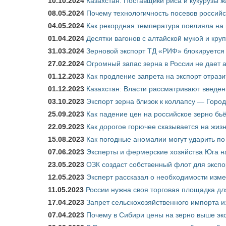
10.10.2024
Казахстан: Поставщики риса и кукурузы 
08.05.2024
Почему технологичность посевов российс
04.05.2024
Как рекордная температура повлияла на
01.04.2024
Десятки вагонов с алтайской мукой и кру
31.03.2024
Зерновой экспорт ТД «РИФ» блокируется 
27.02.2024
Огромный запас зерна в России не дает 
01.12.2023
Как продление запрета на экспорт отраз
01.12.2023
Казахстан: Власти рассматривают введен
03.10.2023
Экспорт зерна близок к коллапсу — Город
25.09.2023
Как падение цен на российское зерно бь
22.09.2023
Как дорогое горючее сказывается на жиз
15.08.2023
Как погодные аномалии могут ударить п
07.06.2023
Эксперты и фермерские хозяйства Юга на
23.05.2023
ОЗК создаст собственный флот для экспо
12.05.2023
Эксперт рассказал о необходимости изм
11.05.2023
России нужна своя торговая площадка дл
17.04.2023
Запрет сельскохозяйственного импорта и
07.04.2023
Почему в Сибири цены на зерно выше э