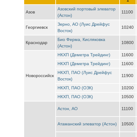
Азовский портовый элеватор
Азов
11100
(Астон)
Зерно, АО (Луис Дрейфус
Георгиевск
10240
Восток)
Био Ферма, Кисляковка
Краснодар
10800
(Астон)
НКХП (Деметра Трейдинг)
11600
НКХП (Деметра Трейдинг)
11600
НКХП, ПАО (Луис Дрейфус
Новороссийск
11900
Восток)
НКХП, ПАО (ОЗК)
10200
НКХП, ПАО (ОЗК)
10500
Астон, АО
11100
Атаманский элеватор (Астон)
10500