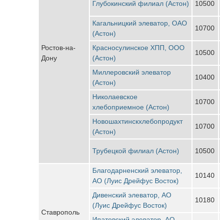
Глубокинский филиал (Астон)
10500
Кагальницкий элеватор, ОАО
10700
(Астон)
Ростов-на-
Красносулинское ХПП, ООО
10500
Дону
(Астон)
Миллеровский элеватор
10400
(Астон)
Николаевское
10700
хлебоприемное (Астон)
Новошахтинскхлебопродукт
10700
(Астон)
Трубецкой филиал (Астон)
10500
Благодарненский элеватор,
10140
АО (Луис Дрейфус Восток)
Дивенский элеватор, АО
10180
(Луис Дрейфус Восток)
Ставрополь
Ипатовский элеватор, АО