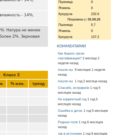
Пшеница
0
Ячмень
0
Кукуруза
232.6
 влажность - 14%,
Пошлина с: 05.08.26
Пшеница
5.7
0%. Натура не менее
Ячмень
0
 более 2%. Зерновая
Кукуруза
137.2
КОММЕНТАРИИ
Как бырать орган
сертификации?
2 месяца 2
недели назад
пошли ны
8 месяцев 1 неделя
Класс 3
назад
пошли ны
1 год 2 месяца назад
м.
% изм.
тренд
Спасибо, исправили
1 год 5
месяцев назад
Не корректный год
1 год 5
месяцев назад
Ошибка в датах
1 год 5 месяцев
назад
Родные поля
1 год 6 месяцев
назад
так в источнике
1 год 9 месяцев