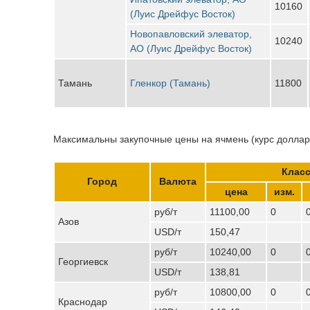
10160
(Луис Дрейфус Восток)
Новопавловский элеватор,
10240
АО (Луис Дрейфус Восток)
Тамань
Гленкор (Тамань)
11800
Максимальны закупочные цены на ячмень (курс доллара
Класс
Город
Валюта
цена
изм.
руб/т
11100,00
0
Азов
USD/т
150,47
руб/т
10240,00
0
Георгиевск
USD/т
138,81
руб/т
10800,00
0
Краснодар