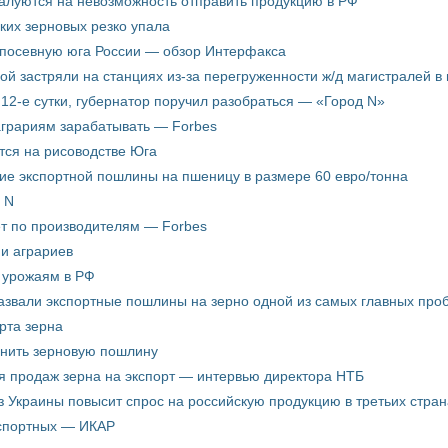
жалуются на невозможность отправить продукцию в РФ
ких зерновых резко упала
 посевную юга России — обзор Интерфакса
пой застряли на станциях из-за перегруженности ж/д магистралей в 
12-е сутки, губернатор поручил разобраться — «Город N»
аграриям зарабатывать — Forbes
ится на рисоводстве Юга
ие экспортной пошлины на пшеницу в размере 60 евро/тонна
 N
ёт по производителям — Forbes
ни аграриев
о урожаям в РФ
звали экспортные пошлины на зерно одной из самых главных пробл
рта зерна
енить зерновую пошлину
я продаж зерна на экспорт — интервью директора НТБ
з Украины повысит спрос на российскую продукцию в третьих стран
кспортных — ИКАР