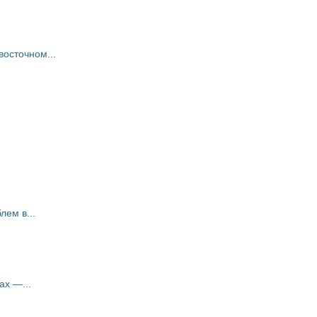
восточном...
ем в...
ах —...