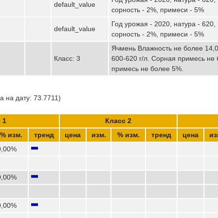
default_value
сорность - 2%, примеси - 5%
Год урожая - 2020, натура - 620,
default_value
сорность - 2%, примеси - 5%
Ячмень Влажность не более 14,
Класс: 3
600-620 г/л. Сорная примесь не
примесь не более 5%.
 на дату: 73.7711)
 1
Класс 2
% изм.
тренд
цена
изм.
% изм.
тренд
цена
из
0,00%
0,00%
0,00%