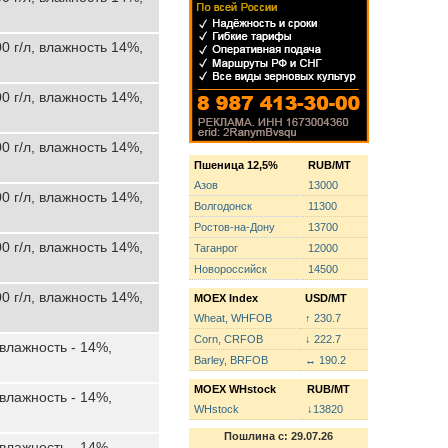
0 г/л, влажность 14%,
0 г/л, влажность 14%,
0 г/л, влажность 14%,
Пшеница 12,5%
RUB/MT
Азов
13000
0 г/л, влажность 14%,
Волгодонск
11300
Ростов-на-Дону
13700
0 г/л, влажность 14%,
Таганрог
12000
Новороссийск
14500
0 г/л, влажность 14%,
MOEX Index
USD/MT
Wheat, WHFOB
↑ 230.7
Corn, CRFOB
↓ 222.7
 влажность - 14%,
Barley, BRFOB
↔ 190.2
MOEX WHstock
RUB/MT
 влажность - 14%,
WHstock
↓13820
Пошлина с: 29.07.26
 влажность - 14%,