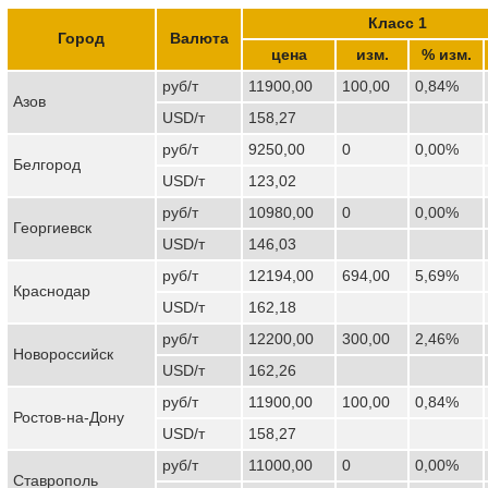
Класс 1
Город
Валюта
цена
изм.
% изм.
руб/т
11900,00
100,00
0,84%
Азов
USD/т
158,27
руб/т
9250,00
0
0,00%
Белгород
USD/т
123,02
руб/т
10980,00
0
0,00%
Георгиевск
USD/т
146,03
руб/т
12194,00
694,00
5,69%
Краснодар
USD/т
162,18
руб/т
12200,00
300,00
2,46%
Новороссийск
USD/т
162,26
руб/т
11900,00
100,00
0,84%
Ростов-на-Дону
USD/т
158,27
руб/т
11000,00
0
0,00%
Ставрополь