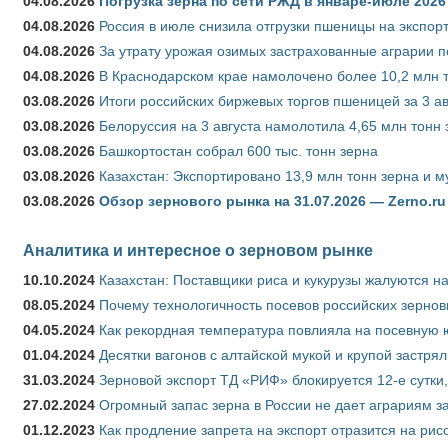
04.08.2026
Погрузка зерна по сети РЖД в январе-июле 2026 
04.08.2026
Россия в июле снизила отгрузки пшеницы на экспор
04.08.2026
За утрату урожая озимых застрахованные аграрии п
04.08.2026
В Краснодарском крае намолочено более 10,2 млн 
03.08.2026
Итоги российских биржевых торгов пшеницей за 3 ав
03.08.2026
Белоруссия на 3 августа намолотила 4,65 млн тонн
03.08.2026
Башкортостан собрал 600 тыс. тонн зерна
03.08.2026
Казахстан: Экспортировано 13,9 млн тонн зерна и м
03.08.2026
Обзор зернового рынка на 31.07.2026 — Zerno.ru
Аналитика и интересное о зерновом рынке
10.10.2024
Казахстан: Поставщики риса и кукурузы жалуются н
08.05.2024
Почему технологичность посевов российских зернов
04.05.2024
Как рекордная температура повлияла на посевную 
01.04.2024
Десятки вагонов с алтайской мукой и крупой застрял
31.03.2024
Зерновой экспорт ТД «РИФ» блокируется 12-е сутки
27.02.2024
Огромный запас зерна в России не дает аграриям з
01.12.2023
Как продление запрета на экспорт отразится на рис