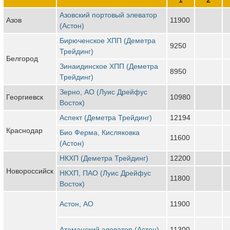
Азовский портовый элеватор
Азов
11900
(Астон)
Бирюченское ХПП (Деметра
9250
Трейдинг)
Белгород
Зинаидинское ХПП (Деметра
8950
Трейдинг)
Зерно, АО (Луис Дрейфус
Георгиевск
10980
Восток)
Аспект (Деметра Трейдинг)
12194
Краснодар
Био Ферма, Кисляковка
11600
(Астон)
НКХП (Деметра Трейдинг)
12200
Новороссийск
НКХП, ПАО (Луис Дрейфус
11800
Восток)
Астон, АО
11900
Атаманский элеватор (Астон)
11300