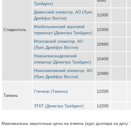
9950
Трейдинг)
Дивенский элеватор, АО (Луис
11000
Дрейфус Восток)
Изобильненский зерновой
Ставрополь
10300
терминал (Деметра Трейдинг)
Ипатовский элеватор, АО
10990
(Луис Дрейфус Восток)
Новоалександровский
10400
элеватор (Деметра Трейдинг)
Новопавловский элеватор, АО
10980
(Луис Дрейфус Восток)
Гленкор (Тамань)
12200
Тамань
ЗТКТ (Деметра Трейдинг)
12200
Максимальны закупочные цены на ячмень (курс доллара на дату: 