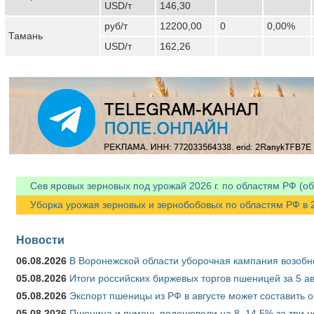
USD/т
146,30
руб/т
12200,00
0
0,00%
Тамань
USD/т
162,26
Сев яровых зерновых под урожай 2026 г. по областям РФ (об
Уборка урожая зерновых и зернобобовых по областям РФ в 202
Новости
06.08.2026
В Воронежской области уборочная кампания возобн
05.08.2026
Итоги российских биржевых торгов пшеницей за 5 ав
05.08.2026
Экспорт пшеницы из РФ в августе может составить 
05.08.2026
Пшеница и ячмень подешевели на 8–14,5% за три 