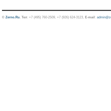
©
Zerno.Ru
.
Тел
: +7 (495) 760-2509,
+7 (926) 624-3123
,
E-mail
:
admin@ze