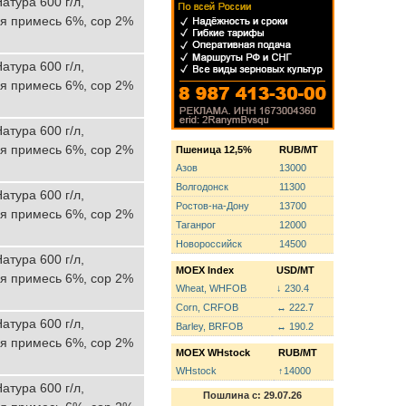
атура 600 г/л,
ая примесь 6%, сор 2%
атура 600 г/л,
ая примесь 6%, сор 2%
атура 600 г/л,
ая примесь 6%, сор 2%
Пшеница 12,5%
RUB/MT
Азов
13000
Волгодонск
11300
атура 600 г/л,
Ростов-на-Дону
13700
ая примесь 6%, сор 2%
Таганрог
12000
Новороссийск
14500
атура 600 г/л,
MOEX Index
USD/MT
ая примесь 6%, сор 2%
Wheat, WHFOB
↓ 230.4
Corn, CRFOB
↔ 222.7
атура 600 г/л,
Barley, BRFOB
↔ 190.2
ая примесь 6%, сор 2%
MOEX WHstock
RUB/MT
WHstock
↑14000
атура 600 г/л,
Пошлина с: 29.07.26