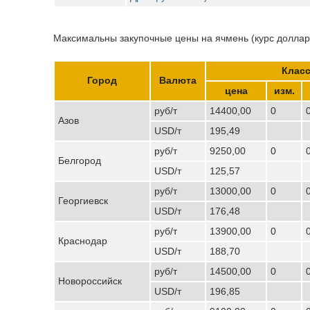
Максимальны закупочные цены на ячмень (курс доллара
Класс
Город
Валюта
цена
изм.
руб/т
14400,00
0
Азов
USD/т
195,49
руб/т
9250,00
0
Белгород
USD/т
125,57
руб/т
13000,00
0
Георгиевск
USD/т
176,48
руб/т
13900,00
0
Краснодар
USD/т
188,70
руб/т
14500,00
0
Новороссийск
USD/т
196,85