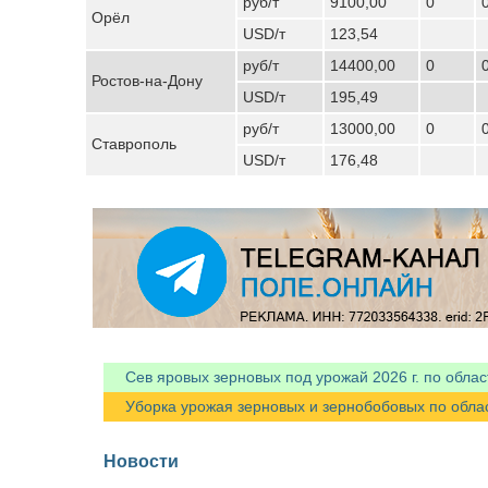
руб/т
9100,00
0
Орёл
USD/т
123,54
руб/т
14400,00
0
Ростов-на-Дону
USD/т
195,49
руб/т
13000,00
0
Ставрополь
USD/т
176,48
Сев яровых зерновых под урожай 2026 г. по облас
Уборка урожая зерновых и зернобобовых по областя
Новости