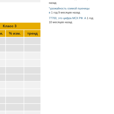
назад
"урожайность озимой пшеницы
в
1 год 9 месяцев назад
77700, это цифра МСХ РФ. А
1 год
10 месяцев назад
Класс 3
м.
% изм.
тренд