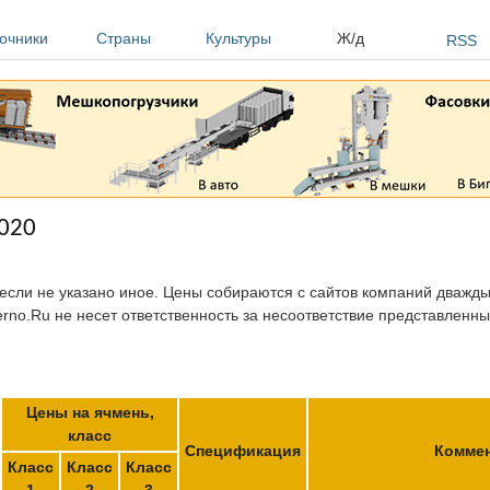
очники
Страны
Культуры
Ж/д
RSS
2020
 если не указано иное. Цены собираются с сайтов компаний дважды 
erno.Ru не несет ответственность за несоответствие представленн
Цены на ячмень,
класс
Спецификация
Комме
Класс
Класс
Класс
1
2
3