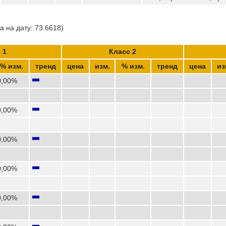
 на дату: 73.6618)
 1
Класс 2
% изм.
тренд
цена
изм.
% изм.
тренд
цена
из
0,00%
0,00%
0,00%
0,00%
0,00%