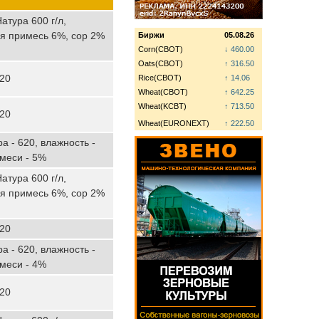
атура 600 г/л,
ая примесь 6%, сор 2%
Биржи
05.08.26
Corn(CBOT)
↓ 460.00
Oats(CBOT)
↑ 316.50
020
Rice(CBOT)
↑ 14.06
Wheat(CBOT)
↑ 642.25
Wheat(KCBT)
↑ 713.50
020
Wheat(EURONEXT)
↑ 222.50
а - 620, влажность -
имеси - 5%
атура 600 г/л,
ая примесь 6%, сор 2%
020
а - 620, влажность -
имеси - 4%
020