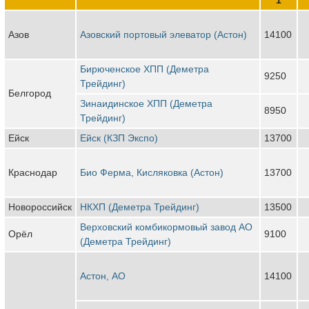
Азов
Азовский портовый элеватор (Астон)
14100
Бирюченское ХПП (Деметра
9250
Трейдинг)
Белгород
Зинаидинское ХПП (Деметра
8950
Трейдинг)
Ейск
Ейск (КЗП Экспо)
13700
Краснодар
Био Ферма, Кисляковка (Астон)
13700
Новороссийск
НКХП (Деметра Трейдинг)
13500
Верховский комбикормовый завод АО
Орёл
9100
(Деметра Трейдинг)
Астон, АО
14100