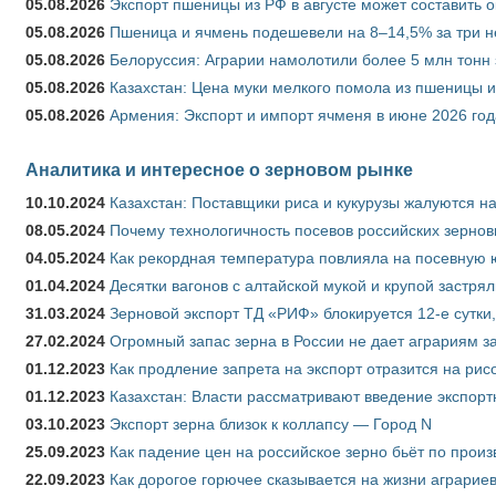
05.08.2026
Экспорт пшеницы из РФ в августе может составить 
05.08.2026
Пшеница и ячмень подешевели на 8–14,5% за три 
05.08.2026
Белоруссия: Аграрии намолотили более 5 млн тонн
05.08.2026
Казахстан: Цена муки мелкого помола из пшеницы и
05.08.2026
Армения: Экспорт и импорт ячменя в июне 2026 год
Аналитика и интересное о зерновом рынке
10.10.2024
Казахстан: Поставщики риса и кукурузы жалуются н
08.05.2024
Почему технологичность посевов российских зернов
04.05.2024
Как рекордная температура повлияла на посевную 
01.04.2024
Десятки вагонов с алтайской мукой и крупой застрял
31.03.2024
Зерновой экспорт ТД «РИФ» блокируется 12-е сутки
27.02.2024
Огромный запас зерна в России не дает аграриям з
01.12.2023
Как продление запрета на экспорт отразится на рис
01.12.2023
Казахстан: Власти рассматривают введение экспор
03.10.2023
Экспорт зерна близок к коллапсу — Город N
25.09.2023
Как падение цен на российское зерно бьёт по прои
22.09.2023
Как дорогое горючее сказывается на жизни аграрие