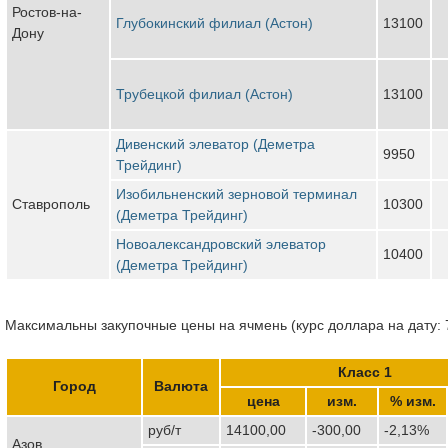
Ростов-на-
Глубокинский филиал (Астон)
13100
Дону
Трубецкой филиал (Астон)
13100
Дивенский элеватор (Деметра
9950
Трейдинг)
Изобильненский зерновой терминал
Ставрополь
10300
(Деметра Трейдинг)
Новоалександровский элеватор
10400
(Деметра Трейдинг)
Максимальны закупочные цены на ячмень (курс доллара на дату: 
Класс 1
Город
Валюта
цена
изм.
% изм.
руб/т
14100,00
-300,00
-2,13%
Азов