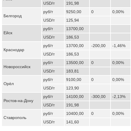
USD/т
191,98
руб/т
9250,00
0
0,00%
Белгород
USD/т
125,94
руб/т
13700,00
Ейск
USD/т
186,53
руб/т
13700,00
-200,00
-1,46%
Краснодар
USD/т
186,53
руб/т
13500,00
0
0,00%
Новороссийск
USD/т
183,81
руб/т
9100,00
0
0,00%
Орёл
USD/т
123,90
руб/т
14100,00
-300,00
-2,13%
Ростов-на-Дону
USD/т
191,98
руб/т
10400,00
0
0,00%
Ставрополь
USD/т
141,60