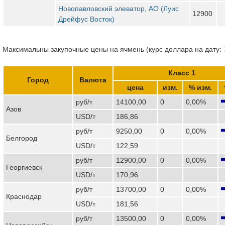
Новопавловский элеватор, АО (Луис
12900
Дрейфус Восток)
Максимальны закупочные цены на ячмень (курс доллара на дату: 
Класс 1
Город
Валюта
цена
изм.
% изм.
руб/т
14100,00
0
0,00%
Азов
USD/т
186,86
руб/т
9250,00
0
0,00%
Белгород
USD/т
122,59
руб/т
12900,00
0
0,00%
Георгиевск
USD/т
170,96
руб/т
13700,00
0
0,00%
Краснодар
USD/т
181,56
руб/т
13500,00
0
0,00%