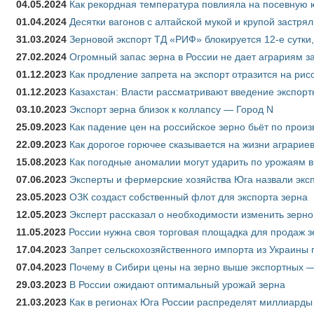
04.05.2024
Как рекордная температура повлияла на посевную 
01.04.2024
Десятки вагонов с алтайской мукой и крупой застрял
31.03.2024
Зерновой экспорт ТД «РИФ» блокируется 12-е сутки
27.02.2024
Огромный запас зерна в России не дает аграриям з
01.12.2023
Как продление запрета на экспорт отразится на рис
01.12.2023
Казахстан: Власти рассматривают введение экспор
03.10.2023
Экспорт зерна близок к коллапсу — Город N
25.09.2023
Как падение цен на российское зерно бьёт по прои
22.09.2023
Как дорогое горючее сказывается на жизни аграрие
15.08.2023
Как погодные аномалии могут ударить по урожаям 
07.06.2023
Эксперты и фермерские хозяйства Юга назвали эксп
23.05.2023
ОЗК создаст собственный флот для экспорта зерна
12.05.2023
Эксперт рассказал о необходимости изменить зерн
11.05.2023
России нужна своя торговая площадка для продаж 
17.04.2023
Запрет сельскохозяйственного импорта из Украины п
07.04.2023
Почему в Сибири цены на зерно выше экспортных 
29.03.2023
В России ожидают оптимальный урожай зерна
21.03.2023
Как в регионах Юга России распределят миллиарды