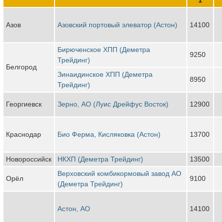
Азов
Азовский портовый элеватор (Астон)
14100
Бирюченское ХПП (Деметра
9250
Трейдинг)
Белгород
Зинаидинское ХПП (Деметра
8950
Трейдинг)
Георгиевск
Зерно, АО (Луис Дрейфус Восток)
12900
Краснодар
Био Ферма, Кисляковка (Астон)
13700
Новороссийск
НКХП (Деметра Трейдинг)
13500
Верховский комбикормовый завод АО
Орёл
9100
(Деметра Трейдинг)
Астон, АО
14100