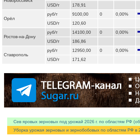
Новороссийск
USD/т
178,91
руб/т
9100,00
0
0,00%
Орёл
USD/т
120,60
руб/т
14100,00
0
0,00%
Ростов-на-Дону
USD/т
186,86
руб/т
12950,00
0
0,00%
Ставрополь
USD/т
171,62
Сев яровых зерновых под урожай 2026 г. по областям РФ (об
Уборка урожая зерновых и зернобобовых по областям РФ в 202