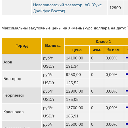
Новопавловский элеватор, АО (Луис
12900
Дрейфус Восток)
Максимальны закупочные цены на ячмень (курс доллара на дату: 
Класс 1
Город
Валюта
цена
изм.
% изм.
руб/т
14100,00
0
0,00%
Азов
USD/т
191,34
руб/т
9250,00
0
0,00%
Белгород
USD/т
125,52
руб/т
12900,00
0
0,00%
Георгиевск
USD/т
175,05
руб/т
13700,00
0
0,00%
Краснодар
USD/т
185,91
руб/т
13500,00
0
0,00%