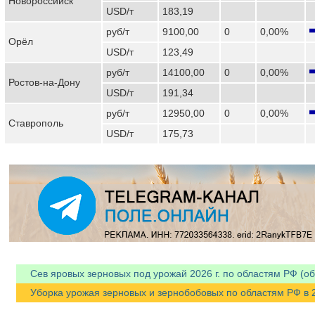
Новороссийск
USD/т
183,19
руб/т
9100,00
0
0,00%
Орёл
USD/т
123,49
руб/т
14100,00
0
0,00%
Ростов-на-Дону
USD/т
191,34
руб/т
12950,00
0
0,00%
Ставрополь
USD/т
175,73
Сев яровых зерновых под урожай 2026 г. по областям РФ (об
Уборка урожая зерновых и зернобобовых по областям РФ в 202