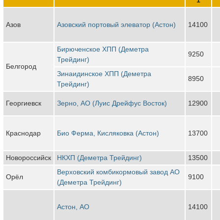
Азов
Азовский портовый элеватор (Астон)
14100
Бирюченское ХПП (Деметра
9250
Трейдинг)
Белгород
Зинаидинское ХПП (Деметра
8950
Трейдинг)
Георгиевск
Зерно, АО (Луис Дрейфус Восток)
12900
Краснодар
Био Ферма, Кисляковка (Астон)
13700
Новороссийск
НКХП (Деметра Трейдинг)
13500
Верховский комбикормовый завод АО
Орёл
9100
(Деметра Трейдинг)
Астон, АО
14100