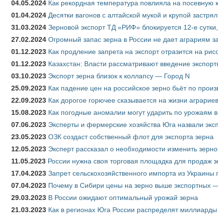
04.05.2024
Как рекордная температура повлияла на посевную 
01.04.2024
Десятки вагонов с алтайской мукой и крупой застрял
31.03.2024
Зерновой экспорт ТД «РИФ» блокируется 12-е сутки
27.02.2024
Огромный запас зерна в России не дает аграриям з
01.12.2023
Как продление запрета на экспорт отразится на рис
01.12.2023
Казахстан: Власти рассматривают введение экспор
03.10.2023
Экспорт зерна близок к коллапсу — Город N
25.09.2023
Как падение цен на российское зерно бьёт по прои
22.09.2023
Как дорогое горючее сказывается на жизни аграрие
15.08.2023
Как погодные аномалии могут ударить по урожаям 
07.06.2023
Эксперты и фермерские хозяйства Юга назвали эксп
23.05.2023
ОЗК создаст собственный флот для экспорта зерна
12.05.2023
Эксперт рассказал о необходимости изменить зерн
11.05.2023
России нужна своя торговая площадка для продаж 
17.04.2023
Запрет сельскохозяйственного импорта из Украины п
07.04.2023
Почему в Сибири цены на зерно выше экспортных 
29.03.2023
В России ожидают оптимальный урожай зерна
21.03.2023
Как в регионах Юга России распределят миллиарды