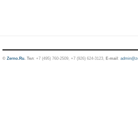
©
Zerno.Ru
.
Тел
: +7 (495) 760-2509,
+7 (926) 624-3123
,
E-mail
:
admin@ze