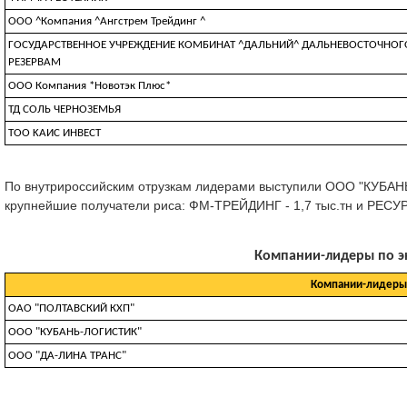
ООО ^Компания ^Ангстрем Трейдинг ^
ГОСУДАРСТВЕННОЕ УЧРЕЖДЕНИЕ КОМБИНАТ ^ДАЛЬНИЙ^ ДАЛЬНЕВОСТОЧНОГ
РЕЗЕРВАМ
ООО Компания *Новотэк Плюс*
ТД СОЛЬ ЧЕРНОЗЕМЬЯ
TOO KAИC ИHBECT
По внутрироссийским отрузкам лидерами выступили ООО "КУБАНЬ
крупнейшие получатели риса: ФМ-ТРЕЙДИНГ - 1,7 тыс.тн и РЕСУРС
Компании-лидеры по экс
Компании-лидеры 
ОАО "ПОЛТАВСКИЙ КХП"
ООО "КУБАНЬ-ЛОГИСТИК"
ООО "ДА-ЛИНА ТРАНС"