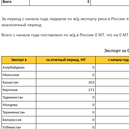
Всего
0
За период с начала года лидером по ж/д экспорту риса в Россию яв
аналогичный период.
Всего с начала года поставлено по ж/д в Россию 0 МТ, что на 0 М
Экспорт за 0
Экспорт в
за отчетный период, МТ
с начала год
Азербайджан
0
Монголия
0
Казахстан
203
Киргизия
271
Таджикистан
0
Молдова
0
Туркменистан
0
Белоруссия
0
Узбекистан
0