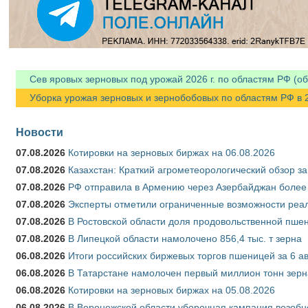
Сев яровых зерновых под урожай 2026 г. по областям РФ (об
Уборка урожая зерновых и зернобобовых по областям РФ в 202
Новости
07.08.2026
Котировки на зерновых биржах на 06.08.2026
07.08.2026
Казахстан: Краткий агрометеорологический обзор за
07.08.2026
РФ отправила в Армению через Азербайджан более 
07.08.2026
Эксперты отметили ограниченные возможности реали
07.08.2026
В Ростовской области доля продовольственной пш
07.08.2026
В Липецкой области намолочено 856,4 тыс. т зерна
06.08.2026
Итоги российских биржевых торгов пшеницей за 6 ав
06.08.2026
В Татарстане намолочен первый миллион тонн зерн
06.08.2026
Котировки на зерновых биржах на 05.08.2026
06.08.2026
В Воронежской области уборочная кампания возобн