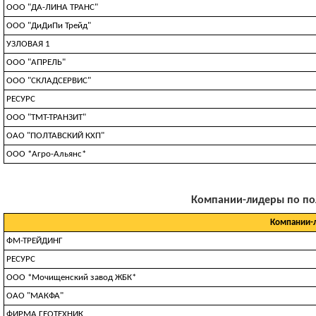
ООО "ДА-ЛИНА ТРАНС"
ООО "ДиДиПи Трейд"
УЗЛOBAЯ 1
ООО "АПРЕЛЬ"
ООО "СКЛАДСЕРВИС"
РЕСУРС
ООО "ТМТ-ТРАНЗИТ"
ОАО "ПОЛТАВСКИЙ КХП"
ООО *Агро-Альянс*
Компании-лидеры по полу
Компании-
ФМ-ТРЕЙДИНГ
РЕСУРС
ООО *Мочищенский завод ЖБК*
ОАО "МАКФА"
ФИРМА ГЕОТЕХНИК