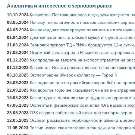
Аналитика и интересное о зерновом рынке
10.10.2024
Казахстан: Поставщики риса и кукурузы жалуются н
08.05.2024
Почему технологичность посевов российских зернов
04.05.2024
Как рекордная температура повлияла на посевную 
01.04.2024
Десятки вагонов с алтайской мукой и крупой застрял
31.03.2024
Зерновой экспорт ТД «РИФ» блокируется 12-е сутки
27.02.2024
Огромный запас зерна в России не дает аграриям з
01.12.2023
Как продление запрета на экспорт отразится на рис
01.12.2023
Казахстан: Власти рассматривают введение экспор
03.10.2023
Экспорт зерна близок к коллапсу — Город N
25.09.2023
Как падение цен на российское зерно бьёт по прои
22.09.2023
Как дорогое горючее сказывается на жизни аграрие
15.08.2023
Как погодные аномалии могут ударить по урожаям 
07.06.2023
Эксперты и фермерские хозяйства Юга назвали эксп
23.05.2023
ОЗК создаст собственный флот для экспорта зерна
12.05.2023
Эксперт рассказал о необходимости изменить зерн
11.05.2023
России нужна своя торговая площадка для продаж 