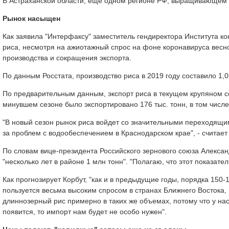
В Астраханской области, еще одном регионе РФ, выращивающем ри
Рынок насыщен
Как заявила "Интерфаксу" заместитель гендиректора Института к
риса, несмотря на ажиотажный спрос на фоне коронавируса весно
производства и сокращения экспорта.
По данным Росстата, производство риса в 2019 году составило 1,0
По предварительным данным, экспорт риса в текущем крупяном сез
минувшем сезоне было экспортировано 176 тыс. тонн, в том числе
"В новый сезон рынок риса войдет со значительными переходящи
за проблем с водообеспечением в Краснодарском крае", - считает
По словам вице-президента Российского зернового союза Алексан
"несколько лет в районе 1 млн тонн". "Полагаю, что этот показател
Как прогнозирует Корбут, "как и в предыдущие годы, порядка 150-
пользуется весьма высоким спросом в странах Ближнего Востока, в 
длиннозерный рис примерно в таких же объемах, потому что у нас
появится, то импорт нам будет не особо нужен".