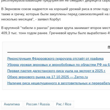
рисоперерабатывающие предприятия не ожидают дефицита сырь
В Зерновом союзе надеются на хороший урожай риса в этом году 
также и гречку, которые были закуплены перед самоизоляцией на 
несколько месяцев", - заявил Корбут.
В крупяной "табели о рангах" рисовая крупа занимает второе мест
409,3 тыс. тонн годом ранее. Гречневой крупы было выработано 45
П
Реконструкция Фёдоровского гидроузла отстаёт от графика
Уборка урожая зерновых и зернобобовых по областям РФ на 6 
Первая партия дагестанского риса ушла на экспорт в 2025 г.
Обзор зернового рынка на 17.10.2025 — Zerno.ru
Наличие риса нешелушенного в заготовительных и перерабаты
Аналитика
Россия / Russia
Рис / Rice