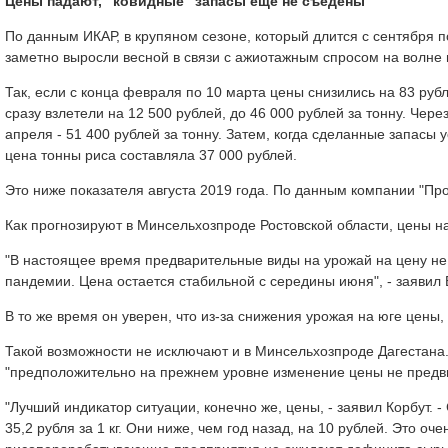
Цены падают, "ковидные" запасы еще не съедены
По данным ИКАР, в крупяном сезоне, который длится с сентября по
заметно выросли весной в связи с ажиотажным спросом на волне 
Так, если с конца февраля по 10 марта цены снизились на 83 рубля
сразу взлетели на 12 500 рублей, до 46 000 рублей за тонну. Чер
апреля - 51 400 рублей за тонну. Затем, когда сделанные запасы 
цена тонны риса составляла 37 000 рублей.
Это ниже показателя августа 2019 года. По данным компании "Про
Как прогнозируют в Минсельхозпроде Ростовской области, цены на 
"В настоящее время предварительные виды на урожай на цену не в
пандемии. Цена остается стабильной с середины июня", - заявил 
В то же время он уверен, что из-за снижения урожая на юге цены, 
Такой возможности не исключают и в Минсельхозпроде Дагестана. 
"предположительно на прежнем уровне изменение цены не предв
"Лучший индикатор ситуации, конечно же, цены, - заявил Корбут.
35,2 рубля за 1 кг. Они ниже, чем год назад, на 10 рублей. Это оч