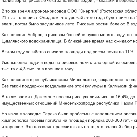
налив зерна, рисовые чеки заполнены водой", - сказали в ведомств
В то же время агроном-рисовод ООО "Энергия" (Ростовская облас
21 тыс. тонн риса. Ожидаем, что урожай этого года будет ниже на 
влаги, потом было засушливое лето. Рисовые ростки болеют. В вод
Как пояснил Бобров, в рисовом бассейне нужно менять воду, но так
Цимлянского водохранилища. В ближайшее время нас ожидают новы
В этом году хозяйство снизило площади под рисом почти на 11%.
Уменьшение подачи воды на рисовые чеки стало одной из основн
тыс. га с 4,3 тыс. га в прошлом году.
Как пояснили в республиканском Минсельхозе, сокращение площа
Без такой поддержки возделывание этой культуры в Калмыкии фин
В то же время в Дагестане посевы риса увеличились на 16,4%, до
имущественных отношений Минсельхозпрода республики Назим Р
Но из-за маловодья Терека были проблемы с наполнением рисовых
химпрополки посевы погибли на площади порядка 200-300 га", - с
и хорошее. Это позволяет рассчитывать на то, что валовой сбор р