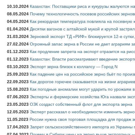
10.10.2024
Казахстан: Поставщики риса и кукурузы жалуются н
08.05.2024
Почему технологичность посевов российских зернов
04.05.2024
Как рекордная температура повлияла на посевную 
01.04.2024
Десятки вагонов с алтайской мукой и крупой застрял
31.03.2024
Зерновой экспорт ТД «РИФ» блокируется 12-е сутки
27.02.2024
Огромный запас зерна в России не дает аграриям з
01.12.2023
Как продление запрета на экспорт отразится на рис
01.12.2023
Казахстан: Власти рассматривают введение экспор
03.10.2023
Экспорт зерна близок к коллапсу — Город N
25.09.2023
Как падение цен на российское зерно бьёт по прои
22.09.2023
Как дорогое горючее сказывается на жизни аграрие
15.08.2023
Как погодные аномалии могут ударить по урожаям 
07.06.2023
Эксперты и фермерские хозяйства Юга назвали эксп
23.05.2023
ОЗК создаст собственный флот для экспорта зерна
12.05.2023
Эксперт рассказал о необходимости изменить зерн
11.05.2023
России нужна своя торговая площадка для продаж 
17.04.2023
Запрет сельскохозяйственного импорта из Украины п
07.04.2023
Почему в Сибири цены на зерно выше экспортных 