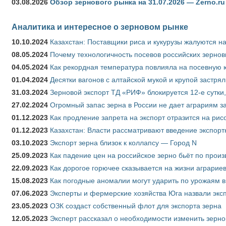
03.08.2026
Обзор зернового рынка на 31.07.2026 — Zerno.ru
Аналитика и интересное о зерновом рынке
10.10.2024
Казахстан: Поставщики риса и кукурузы жалуются н
08.05.2024
Почему технологичность посевов российских зернов
04.05.2024
Как рекордная температура повлияла на посевную 
01.04.2024
Десятки вагонов с алтайской мукой и крупой застрял
31.03.2024
Зерновой экспорт ТД «РИФ» блокируется 12-е сутки
27.02.2024
Огромный запас зерна в России не дает аграриям з
01.12.2023
Как продление запрета на экспорт отразится на рис
01.12.2023
Казахстан: Власти рассматривают введение экспор
03.10.2023
Экспорт зерна близок к коллапсу — Город N
25.09.2023
Как падение цен на российское зерно бьёт по прои
22.09.2023
Как дорогое горючее сказывается на жизни аграрие
15.08.2023
Как погодные аномалии могут ударить по урожаям 
07.06.2023
Эксперты и фермерские хозяйства Юга назвали эксп
23.05.2023
ОЗК создаст собственный флот для экспорта зерна
12.05.2023
Эксперт рассказал о необходимости изменить зерн