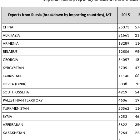
Exports from Russia (breakdown by importing countries), MT
2015
CHINA
25373
57
ABKHAZIA
21663
21
ARMENIA
18289
11
BELARUS
12806
95
GEORGIA
34057
18
KYRGYZSTAN
5705
47
TAJIKISTAN
11140
66
KOREA (DPRK)
3038
70
SOUTH OSSETIA
4919
54
PALESTINIAN TERRITORY
4606
19
TURKMENISTAN
23562
11
SYRIA
8253
46
AZERBAIJAN
3622
35
KAZAKHSTAN
6264
22