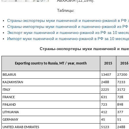
АБХАЗИЯ (12,15%).
Таблицы:
Страны-экспортеры муки пшеничной и пшенично-ржаной в РФ за
Страны-импортеры муки пшеничной и пшенично-ржаной из РФ з
Экспорт муки пшеничной и пшенично-ржаной из РФ за 10 меся
Импорт муки пшеничной и пшенично-ржаной в РФ за 10 месяц
Страны-экспортеры муки пшеничной и пшен
Exporting country to Russia, MT / year, month
2015
2016
BELARUS
13407
27200
KAZAKHSTAN
2488
7233
ITALY
2225
3172
FRANCE
631
728
FINLAND
723
898
LITHUANIA
412
377
GERMANY
45
51
UNITED ARAB EMIRATES
5123
2488