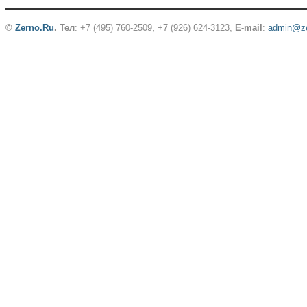
©
Zerno.Ru
.
Тел
: +7 (495) 760-2509,
+7 (926) 624-3123
,
E-mail
:
admin@ze