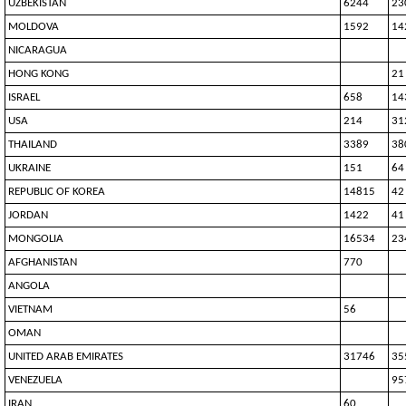
UZBEKISTAN
6244
23
MOLDOVA
1592
14
NICARAGUA
HONG KONG
21
ISRAEL
658
14
USA
214
31
THAILAND
3389
38
UKRAINE
151
64
REPUBLIC OF KOREA
14815
42
JORDAN
1422
41
MONGOLIA
16534
23
AFGHANISTAN
770
ANGOLA
VIETNAM
56
OMAN
UNITED ARAB EMIRATES
31746
35
VENEZUELA
95
IRAN
60