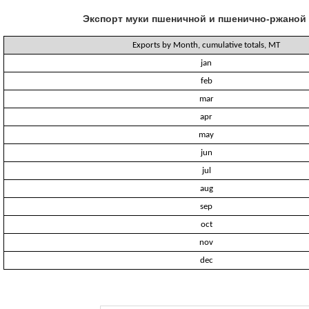
Экспорт муки пшеничной и пшенично-ржаной 
Exports by Month, cumulative totals, MT
jan
feb
mar
apr
may
jun
jul
aug
sep
oct
nov
dec