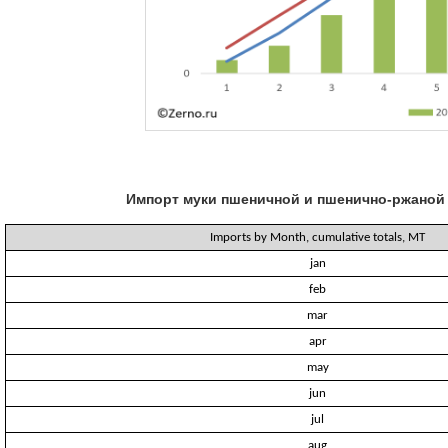
Импорт муки пшеничной и пшенично-ржаной 
Imports by Month, cumulative totals, MT
jan
feb
mar
apr
may
jun
jul
aug