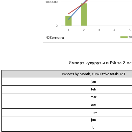
Импорт кукурузы в РФ за 2 м
Imports by Month, cumulative totals, MT
jan
feb
mar
apr
may
jun
jul