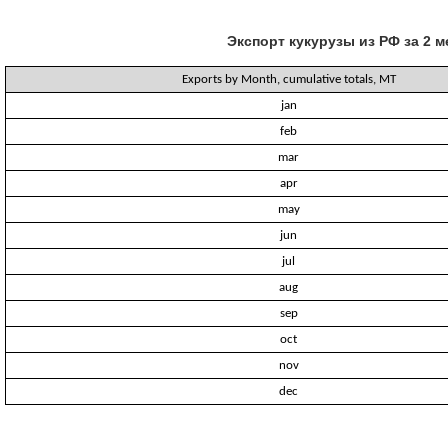
Экспорт кукурузы из РФ за 2 
Exports by Month, cumulative totals, MT
jan
feb
mar
apr
may
jun
jul
aug
sep
oct
nov
dec