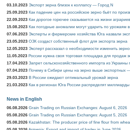
03.10.2023
Экспорт зерна близок к коллапсу — Город N
25.09.2023
Как падение цен на российское зерно бьёт по прои
22.09.2023
Как дорогое горючее сказывается на жизни аграрие
15.08.2023
Как погодные аномалии могут ударить по урожаям 
07.06.2023
Эксперты и фермерские хозяйства Юга назвали эксп
23.05.2023
ОЗК создаст собственный флот для экспорта зерна
12.05.2023
Эксперт рассказал о необходимости изменить зерн
11.05.2023
России нужна своя торговая площадка для продаж 
17.04.2023
Запрет сельскохозяйственного импорта из Украины п
07.04.2023
Почему в Сибири цены на зерно выше экспортных 
29.03.2023
В России ожидают оптимальный урожай зерна
21.03.2023
Как в регионах Юга России распределят миллиарды
News in English
06.08.2026
Grain Trading on Russian Exchanges: August 6, 2026
05.08.2026
Grain Trading on Russian Exchanges: August 5, 2026
05.08.2026
Kazakhstan: The producer price of fine flour from whe
05.08.2026
Armenia: Export and import of barley in June 2026