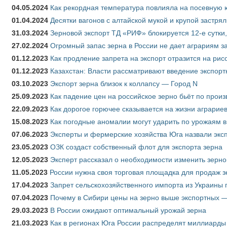
04.05.2024
Как рекордная температура повлияла на посевную 
01.04.2024
Десятки вагонов с алтайской мукой и крупой застрял
31.03.2024
Зерновой экспорт ТД «РИФ» блокируется 12-е сутки
27.02.2024
Огромный запас зерна в России не дает аграриям з
01.12.2023
Как продление запрета на экспорт отразится на рис
01.12.2023
Казахстан: Власти рассматривают введение экспор
03.10.2023
Экспорт зерна близок к коллапсу — Город N
25.09.2023
Как падение цен на российское зерно бьёт по прои
22.09.2023
Как дорогое горючее сказывается на жизни аграрие
15.08.2023
Как погодные аномалии могут ударить по урожаям 
07.06.2023
Эксперты и фермерские хозяйства Юга назвали эксп
23.05.2023
ОЗК создаст собственный флот для экспорта зерна
12.05.2023
Эксперт рассказал о необходимости изменить зерн
11.05.2023
России нужна своя торговая площадка для продаж 
17.04.2023
Запрет сельскохозяйственного импорта из Украины п
07.04.2023
Почему в Сибири цены на зерно выше экспортных 
29.03.2023
В России ожидают оптимальный урожай зерна
21.03.2023
Как в регионах Юга России распределят миллиарды