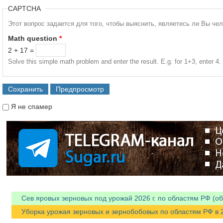
CAPTCHA
Этот вопрос задается для того, чтобы выяснить, являетесь ли Вы че
Math question
*
2 + 17 =
Solve this simple math problem and enter the result. E.g. for 1+3, enter 4.
Я не спамер
Я спамер
Сев яровых зерновых под урожай 2026 г. по областям РФ (об
Уборка урожая зерновых и зернобобовых по областям РФ в 202