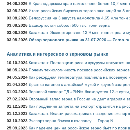
04.08.2026
В Краснодарском крае намолочено более 10,2 млн 
03.08.2026
Итоги российских биржевых торгов пшеницей за 3 ав
03.08.2026
Белоруссия на 3 августа намолотила 4,65 млн тонн
03.08.2026
Башкортостан собрал 600 тыс. тонн зерна
03.08.2026
Казахстан: Экспортировано 13,9 млн тонн зерна и м
03.08.2026
Обзор зернового рынка на 31.07.2026 — Zerno.ru
Аналитика и интересное о зерновом рынке
10.10.2024
Казахстан: Поставщики риса и кукурузы жалуются н
08.05.2024
Почему технологичность посевов российских зернов
04.05.2024
Как рекордная температура повлияла на посевную 
01.04.2024
Десятки вагонов с алтайской мукой и крупой застрял
31.03.2024
Зерновой экспорт ТД «РИФ» блокируется 12-е сутки
27.02.2024
Огромный запас зерна в России не дает аграриям з
01.12.2023
Как продление запрета на экспорт отразится на рис
01.12.2023
Казахстан: Власти рассматривают введение экспор
03.10.2023
Экспорт зерна близок к коллапсу — Город N
25.09.2023
Как падение цен на российское зерно бьёт по прои