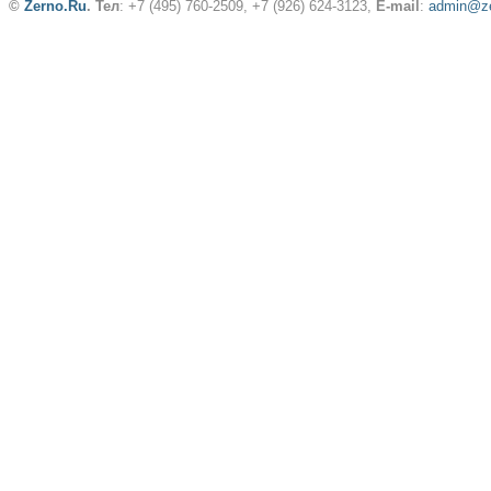
©
Zerno.Ru
.
Тел
: +7 (495) 760-2509,
+7 (926) 624-3123
,
E-mail
:
admin@ze