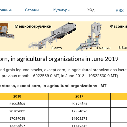
очники
Страны
Культуры
Ж/д
RSS
rn, in agricultural organizations in June 2019
and grain legume stocks, except corn, in agricultural organizations inc
 previous month - 6922589.0 MT, in June 2018 - 10522530.0 MT)
stocks, except corn, in agricultural organizations , MT
2018
2017
24008605
20192625
20709803
17554096
17059038
14605273
13323897
11749342