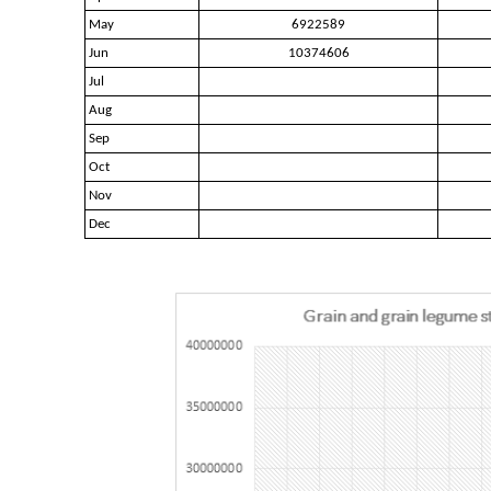
May
6922589
Jun
10374606
Jul
Aug
Sep
Oct
Nov
Dec