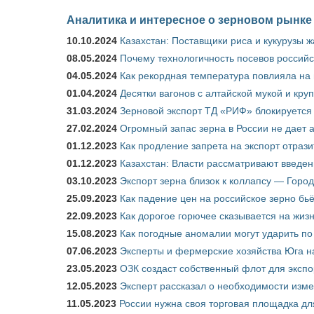
Аналитика и интересное о зерновом рынке
10.10.2024
Казахстан: Поставщики риса и кукурузы 
08.05.2024
Почему технологичность посевов российс
04.05.2024
Как рекордная температура повлияла на
01.04.2024
Десятки вагонов с алтайской мукой и кру
31.03.2024
Зерновой экспорт ТД «РИФ» блокируется 
27.02.2024
Огромный запас зерна в России не дает 
01.12.2023
Как продление запрета на экспорт отраз
01.12.2023
Казахстан: Власти рассматривают введен
03.10.2023
Экспорт зерна близок к коллапсу — Город
25.09.2023
Как падение цен на российское зерно бь
22.09.2023
Как дорогое горючее сказывается на жиз
15.08.2023
Как погодные аномалии могут ударить п
07.06.2023
Эксперты и фермерские хозяйства Юга на
23.05.2023
ОЗК создаст собственный флот для экспо
12.05.2023
Эксперт рассказал о необходимости изм
11.05.2023
России нужна своя торговая площадка дл