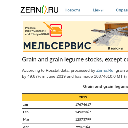
Перейти к основному содержанию
Новости
Цены
Справ
Grain and grain legume stocks, except co
According to Rosstat data, processed by
Zerno.Ru
, grain 
by 49.87% in June 2019 and has made 10374610.0 MT (in
Grain and grain legume 
2019
Jan
17674617
Feb
14932367
Mar
12573799
Apr
9947163