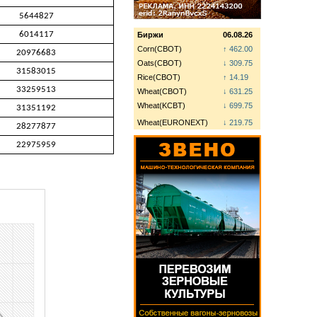
5644827
6014117
Биржи
06.08.26
Corn(CBOT)
↑ 462.00
20976683
Oats(CBOT)
↓ 309.75
31583015
Rice(CBOT)
↑ 14.19
33259513
Wheat(CBOT)
↓ 631.25
Wheat(KCBT)
↓ 699.75
31351192
Wheat(EURONEXT)
↓ 219.75
28277877
22975959