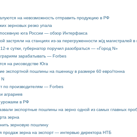
жалуются на невозможность отправить продукцию в РФ
ких зерновых резко упала
 посевную юга России — обзор Интерфакса
пой застряли на станциях из-за перегруженности ж/д магистралей в 
12-е сутки, губернатор поручил разобраться — «Город N»
аграриям зарабатывать — Forbes
ится на рисоводстве Юга
ие экспортной пошлины на пшеницу в размере 60 евро/тонна
 N
ёт по производителям — Forbes
ни аграриев
о урожаям в РФ
звали экспортные пошлины на зерно одной из самых главных пробл
рта зерна
енить зерновую пошлину
я продаж зерна на экспорт — интервью директора НТБ