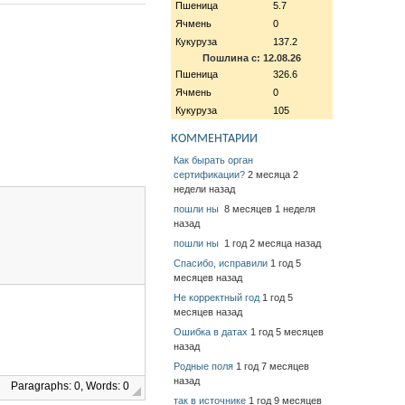
Пшеница
5.7
Ячмень
0
Кукуруза
137.2
Пошлина с: 12.08.26
Пшеница
326.6
Ячмень
0
Кукуруза
105
КОММЕНТАРИИ
Как бырать орган
сертификации?
2 месяца 2
недели назад
пошли ны
8 месяцев 1 неделя
назад
пошли ны
1 год 2 месяца назад
Спасибо, исправили
1 год 5
месяцев назад
Не корректный год
1 год 5
месяцев назад
Ошибка в датах
1 год 5 месяцев
назад
Родные поля
1 год 7 месяцев
назад
Paragraphs: 0, Words: 0
так в источнике
1 год 9 месяцев