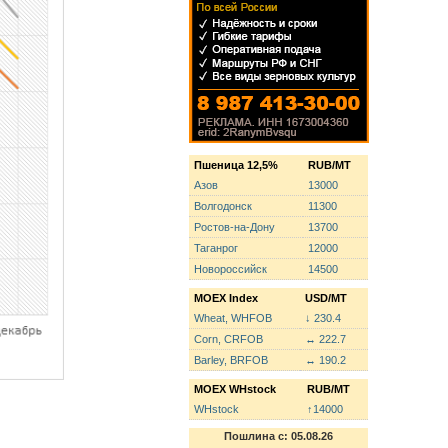
Пшеница 12,5%
RUB/MT
Азов
13000
Волгодонск
11300
Ростов-на-Дону
13700
Таганрог
12000
Новороссийск
14500
MOEX Index
USD/MT
Wheat, WHFOB
↓ 230.4
Corn, CRFOB
↔ 222.7
Barley, BRFOB
↔ 190.2
MOEX WHstock
RUB/MT
WHstock
↑14000
Пошлина с: 05.08.26