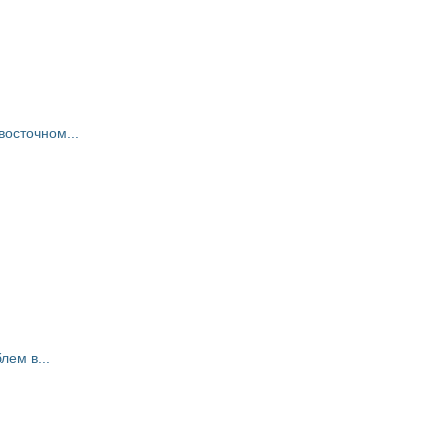
восточном...
ем в...