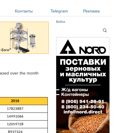
Контакты
Telegram
Реклама
Войти
Форма поиска
Поиск
reased over the month
2016
17823887
14991066
12059728
8937324