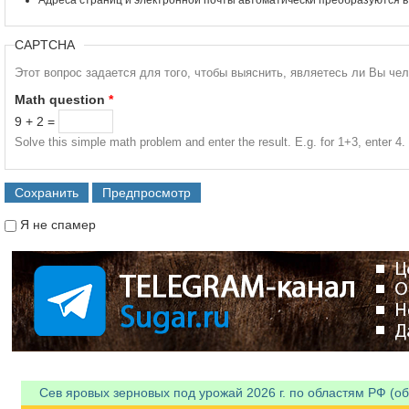
CAPTCHA
Этот вопрос задается для того, чтобы выяснить, являетесь ли Вы че
Math question
*
9 + 2 =
Solve this simple math problem and enter the result. E.g. for 1+3, enter 4.
Я не спамер
Я спамер
Сев яровых зерновых под урожай 2026 г. по областям РФ (об