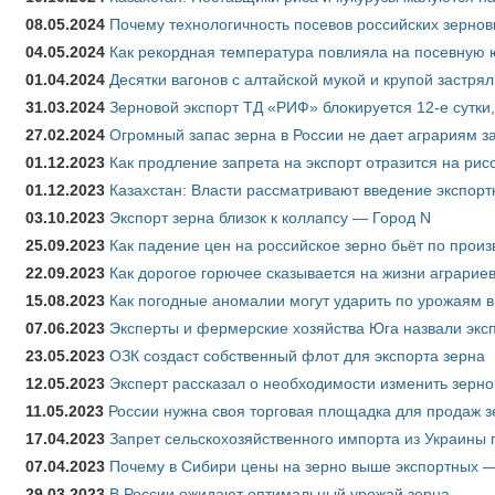
08.05.2024
Почему технологичность посевов российских зернов
04.05.2024
Как рекордная температура повлияла на посевную 
01.04.2024
Десятки вагонов с алтайской мукой и крупой застрял
31.03.2024
Зерновой экспорт ТД «РИФ» блокируется 12-е сутки
27.02.2024
Огромный запас зерна в России не дает аграриям з
01.12.2023
Как продление запрета на экспорт отразится на рис
01.12.2023
Казахстан: Власти рассматривают введение экспор
03.10.2023
Экспорт зерна близок к коллапсу — Город N
25.09.2023
Как падение цен на российское зерно бьёт по прои
22.09.2023
Как дорогое горючее сказывается на жизни аграрие
15.08.2023
Как погодные аномалии могут ударить по урожаям 
07.06.2023
Эксперты и фермерские хозяйства Юга назвали эксп
23.05.2023
ОЗК создаст собственный флот для экспорта зерна
12.05.2023
Эксперт рассказал о необходимости изменить зерн
11.05.2023
России нужна своя торговая площадка для продаж 
17.04.2023
Запрет сельскохозяйственного импорта из Украины п
07.04.2023
Почему в Сибири цены на зерно выше экспортных 
29.03.2023
В России ожидают оптимальный урожай зерна