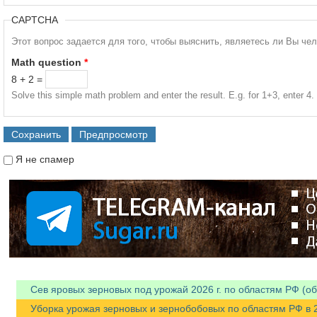
CAPTCHA
Этот вопрос задается для того, чтобы выяснить, являетесь ли Вы че
Math question
*
8 + 2 =
Solve this simple math problem and enter the result. E.g. for 1+3, enter 4.
Я не спамер
Я спамер
Сев яровых зерновых под урожай 2026 г. по областям РФ (об
Уборка урожая зерновых и зернобобовых по областям РФ в 202