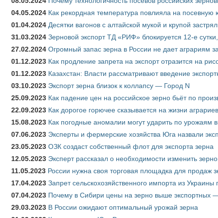
08.05.2024
Почему технологичность посевов российских зернов
04.05.2024
Как рекордная температура повлияла на посевную 
01.04.2024
Десятки вагонов с алтайской мукой и крупой застрял
31.03.2024
Зерновой экспорт ТД «РИФ» блокируется 12-е сутки
27.02.2024
Огромный запас зерна в России не дает аграриям з
01.12.2023
Как продление запрета на экспорт отразится на рис
01.12.2023
Казахстан: Власти рассматривают введение экспор
03.10.2023
Экспорт зерна близок к коллапсу — Город N
25.09.2023
Как падение цен на российское зерно бьёт по прои
22.09.2023
Как дорогое горючее сказывается на жизни аграрие
15.08.2023
Как погодные аномалии могут ударить по урожаям 
07.06.2023
Эксперты и фермерские хозяйства Юга назвали эксп
23.05.2023
ОЗК создаст собственный флот для экспорта зерна
12.05.2023
Эксперт рассказал о необходимости изменить зерн
11.05.2023
России нужна своя торговая площадка для продаж 
17.04.2023
Запрет сельскохозяйственного импорта из Украины п
07.04.2023
Почему в Сибири цены на зерно выше экспортных 
29.03.2023
В России ожидают оптимальный урожай зерна