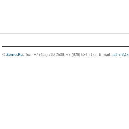
©
Zerno.Ru
.
Тел
: +7 (495) 760-2509,
+7 (926) 624-3123
,
E-mail
:
admin@ze