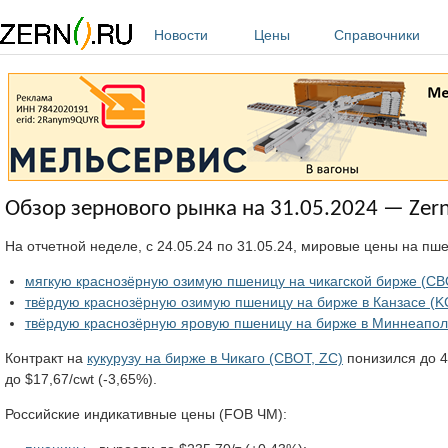
Перейти к основному содержанию
Новости
Цены
Справочники
Обзор зернового рынка на 31.05.2024 — Zern
На отчетной неделе, с 24.05.24 по 31.05.24, мировые цены на пш
мягкую краснозёрную озимую пшеницу на чикагской бирже (CB
твёрдую краснозёрную озимую пшеницу на бирже в Канзасе (K
твёрдую краснозёрную яровую пшеницу на бирже в Миннеапо
Контракт на
кукурузу на бирже в Чикаго (CBOT, ZC)
понизился до 4
до $17,67/cwt (-3,65%).
Российские индикативные цены (FOB ЧМ):