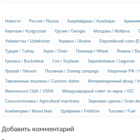
Новости
Россия / Russia
Азербайджан / Azerbaijan
Армения
Киргизия / Kyrgyzstan
Грузия / Georgia
Молдова / Moldova
Узбекистан / Uzbekistan
Украина / Ukraine
Европейский союз (ЕС
Турция / Turkey
Зерно / Grain
Пшеница / Wheat
Ячмень / Ba
Гречиха / Buckwheat
Соя / Soybean
Зернобобовые / Legumes
Урожай / Harvest
Посевная / Sowing campaign
Уборочная РФ / H
Таможенные пошлины / Customs duties
Интервенционный фонд / Int
Минсельхоз США / USDA
Международный совет по зерну / IGC
Сельхозтехника / Agricultural machinery
Зерновая сделка / Grain de
Комбикорма / Mixed feed
Удобрения / Fertilizer
Топливо / Fuel
Добавить комментарий