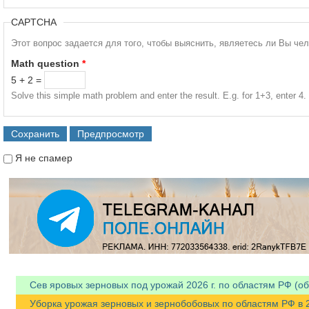
CAPTCHA
Этот вопрос задается для того, чтобы выяснить, являетесь ли Вы че
Math question
*
5 + 2 =
Solve this simple math problem and enter the result. E.g. for 1+3, enter 4.
Я не спамер
Я спамер
Сев яровых зерновых под урожай 2026 г. по областям РФ (об
Уборка урожая зерновых и зернобобовых по областям РФ в 202