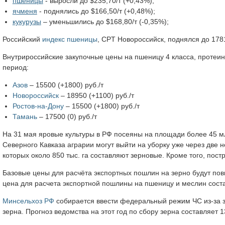
пшеницы
- выросли до $235,70/т (+0,43%);
ячменя
- поднялись до $166,50/т (+0,48%);
кукурузы
– уменьшились до $168,80/т (-0,35%);
Российский
индекс пшеницы
, CPT Новороссийск, поднялся до 1781
Внутрироссийские закупочные цены на пшеницу 4 класса, протеин
период:
Азов
– 15500 (+1800) руб./т
Новороссийск
– 18950 (+1100) руб./т
Ростов-на-Дону
– 15500 (+1800) руб./т
Тамань
– 17500 (0) руб./т
На 31 мая яровые культуры в РФ посеяны на площади более 45 млн
Северного Кавказа аграрии могут выйти на уборку уже через две н
которых около 850 тыс. га составляют зерновые. Кроме того, пос
Базовые цены для расчёта экспортных пошлин на зерно будут повы
цена для расчета экспортной пошлины на пшеницу и меслин составл
Минсельхоз РФ
собирается ввести федеральный режим ЧС из-за з
зерна. Прогноз ведомства на этот год по сбору зерна составляет 