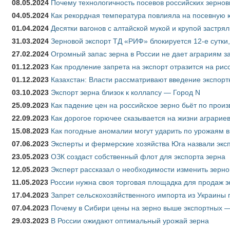
08.05.2024
Почему технологичность посевов российских зернов
04.05.2024
Как рекордная температура повлияла на посевную 
01.04.2024
Десятки вагонов с алтайской мукой и крупой застрял
31.03.2024
Зерновой экспорт ТД «РИФ» блокируется 12-е сутки
27.02.2024
Огромный запас зерна в России не дает аграриям з
01.12.2023
Как продление запрета на экспорт отразится на рис
01.12.2023
Казахстан: Власти рассматривают введение экспор
03.10.2023
Экспорт зерна близок к коллапсу — Город N
25.09.2023
Как падение цен на российское зерно бьёт по прои
22.09.2023
Как дорогое горючее сказывается на жизни аграрие
15.08.2023
Как погодные аномалии могут ударить по урожаям 
07.06.2023
Эксперты и фермерские хозяйства Юга назвали эксп
23.05.2023
ОЗК создаст собственный флот для экспорта зерна
12.05.2023
Эксперт рассказал о необходимости изменить зерн
11.05.2023
России нужна своя торговая площадка для продаж 
17.04.2023
Запрет сельскохозяйственного импорта из Украины п
07.04.2023
Почему в Сибири цены на зерно выше экспортных 
29.03.2023
В России ожидают оптимальный урожай зерна