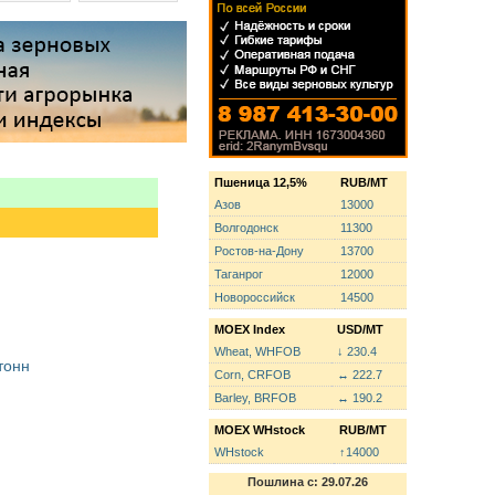
Пшеница 12,5%
RUB/MT
Азов
13000
Волгодонск
11300
Ростов-на-Дону
13700
Таганрог
12000
Новороссийск
14500
MOEX Index
USD/MT
Wheat, WHFOB
↓ 230.4
тонн
Corn, CRFOB
↔ 222.7
Barley, BRFOB
↔ 190.2
MOEX WHstock
RUB/MT
WHstock
↑14000
Пошлина с: 29.07.26