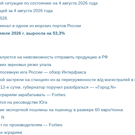
й ситуации по состоянию на 4 августа 2026 года
ей за 4 августа 2026 года
2026
минал в одном из морских портов России
июле 2026 г. выросла на 53,3%
жалуются на невозможность отправить продукцию в РФ
ких зерновых резко упала
 посевную юга России — обзор Интерфакса
пой застряли на станциях из-за перегруженности ж/д магистралей в 
12-е сутки, губернатор поручил разобраться — «Город N»
аграриям зарабатывать — Forbes
ится на рисоводстве Юга
ие экспортной пошлины на пшеницу в размере 60 евро/тонна
 N
ёт по производителям — Forbes
ни аграриев