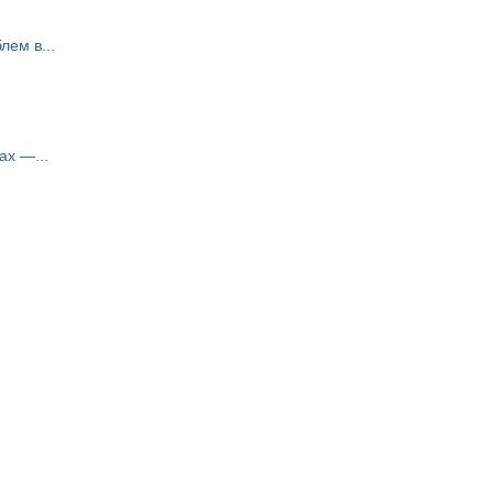
ем в...
ах —...