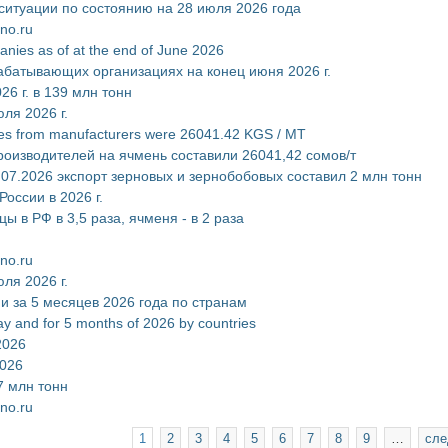
ситуации по состоянию на 28 июля 2026 года
no.ru
panies as of at the end of June 2026
абатывающих организациях на конец июня 2026 г.
26 г. в 139 млн тонн
ля 2026 г.
ices from manufacturers were 26041.42 KGS / MT
роизводителей на ячмень составили 26041,42 сомов/т
.07.2026 экспорт зерновых и зернобобовых составил 2 млн тонн
оссии в 2026 г.
ы в РФ в 3,5 раза, ячменя - в 2 раза
no.ru
ля 2026 г.
 и за 5 месяцев 2026 года по странам
ay and for 5 months of 2026 by countries
2026
2026
7 млн тонн
no.ru
1
2
3
4
5
6
7
8
9
…
сле