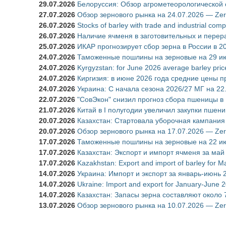
29.07.2026
Белоруссия: Обзор агрометеорологической 
27.07.2026
Обзор зернового рынка на 24.07.2026 — Zer
26.07.2026
Stocks of barley with trade and industrial com
26.07.2026
Наличие ячменя в заготовительных и перер
25.07.2026
ИКАР прогнозирует сбор зерна в России в 20
24.07.2026
Таможенные пошлины на зерновые на 29 ию
24.07.2026
Kyrgyzstan: for June 2026 average barley pr
24.07.2026
Киргизия: в июне 2026 года средние цены п
24.07.2026
Украина: С начала сезона 2026/27 МГ на 22
22.07.2026
"СовЭкон" снизил прогноз сбора пшеницы в Р
21.07.2026
Китай в I полугодии увеличил закупки пшениц
20.07.2026
Казахстан: Стартовала уборочная кампания
20.07.2026
Обзор зернового рынка на 17.07.2026 — Zer
17.07.2026
Таможенные пошлины на зерновые на 22 ию
17.07.2026
Казахстан: Экспорт и импорт ячменя за май
17.07.2026
Kazakhstan: Export and import of barley for M
14.07.2026
Украина: Импорт и экспорт за январь-июнь 
14.07.2026
Ukraine: Import and export for January-June 
14.07.2026
Казахстан: Запасы зерна составляют около 
13.07.2026
Обзор зернового рынка на 10.07.2026 — Zer
Страницы