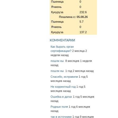
Пшеница
0
Ячмень
0
Кукуруза
232.6
Пошлина с: 05.08.26
Пшеница
5.7
Ячмень
0
Кукуруза
137.2
КОММЕНТАРИИ
Как бырать орган
сертификации?
2 месяца 2
недели назад
пошли ны
8 месяцев 1 неделя
назад
пошли ны
1 год 2 месяца назад
Спасибо, исправили
1 год 5
месяцев назад
Не корректный год
1 год 5
месяцев назад
Ошибка в датах
1 год 5 месяцев
назад
Родные поля
1 год 6 месяцев
назад
так в источнике
1 год 9 месяцев