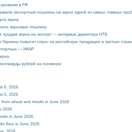
о урожаям в РФ
звали экспортные пошлины на зерно одной из самых главных пробл
рта зерна
енить зерновую пошлину
я продаж зерна на экспорт — интервью директора НТБ
з Украины повысит спрос на российскую продукцию в третьих стран
кспортных — ИКАР
зерна
 миллиарды рублей на посевную
st 6, 2026
st 5, 2026
ur from wheat and meslin in June 2026
ne 2026
eslin in June 2026
in flour in June 2026
une, 2026