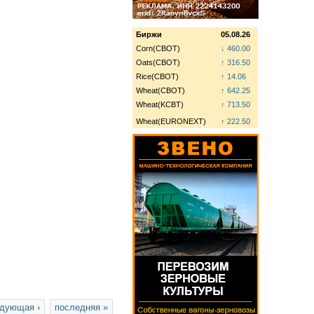
Биржи
05.08.26
Corn(CBOT)
↓ 460.00
Oats(CBOT)
↑ 316.50
Rice(CBOT)
↑ 14.06
Wheat(CBOT)
↑ 642.25
Wheat(KCBT)
↑ 713.50
Wheat(EURONEXT)
↑ 222.50
дующая ›
последняя »