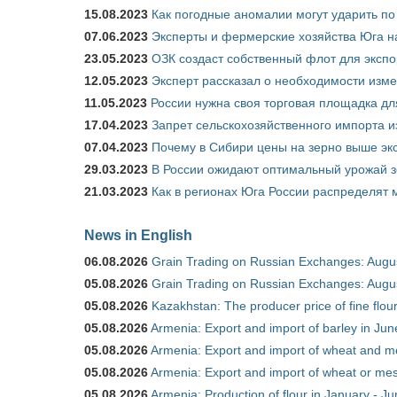
15.08.2023
Как погодные аномалии могут ударить п
07.06.2023
Эксперты и фермерские хозяйства Юга на
23.05.2023
ОЗК создаст собственный флот для экспо
12.05.2023
Эксперт рассказал о необходимости изм
11.05.2023
России нужна своя торговая площадка дл
17.04.2023
Запрет сельскохозяйственного импорта и
07.04.2023
Почему в Сибири цены на зерно выше э
29.03.2023
В России ожидают оптимальный урожай 
21.03.2023
Как в регионах Юга России распределят
News in English
06.08.2026
Grain Trading on Russian Exchanges: Augu
05.08.2026
Grain Trading on Russian Exchanges: Augu
05.08.2026
Kazakhstan: The producer price of fine flo
05.08.2026
Armenia: Export and import of barley in Ju
05.08.2026
Armenia: Export and import of wheat and m
05.08.2026
Armenia: Export and import of wheat or mesl
05.08.2026
Armenia: Production of flour in January - J