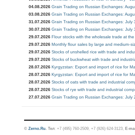
04.08.2026
Grain Trading on Russian Exchanges: Augu
03.08.2026
Grain Trading on Russian Exchanges: Augu
31.07.2026
Grain Trading on Russian Exchanges: July 
30.07.2026
Grain Trading on Russian Exchanges: July 
29.07.2026
Flour stocks with the wholesale trade at th
29.07.2026
Monthly flour sales by large and medium-si
29.07.2026
Stocks of unshelled rice with trade and ind
29.07.2026
Stocks of buckwheat with trade and industr
28.07.2026
Kyrgyzstan: Export and import of rice for Ma
28.07.2026
Kyrgyzstan: Export and import of rice for Ma
28.07.2026
Stocks of oats with trade and industrial co
28.07.2026
Stocks of rye with trade and industrial com
27.07.2026
Grain Trading on Russian Exchanges: July 
©
Zerno.Ru
.
Тел
: +7 (495) 760-2509,
+7 (926) 624-3123
,
E-ma