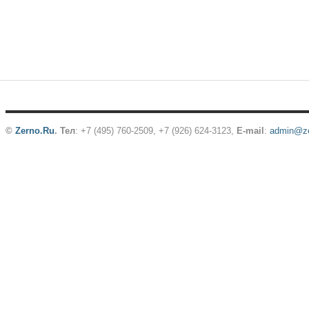
©
Zerno.Ru
.
Тел
: +7 (495) 760-2509,
+7 (926) 624-3123
,
E-mail
:
admin@ze