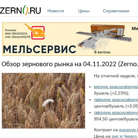
Перейти к основному содержанию
Новости
Цены
Справочники
Обзор зернового рынка на 04.11.2022 (Zerno.
На отчетной неделе, 
мягкую краснозёрную
бушель (+2,23%);
твёрдую краснозёрну
центов/бушель (+3,05
твёрдую краснозёрн
954,50 центов/бушель
Контракт на
кукурузу
Цена на
рис в Чикаго