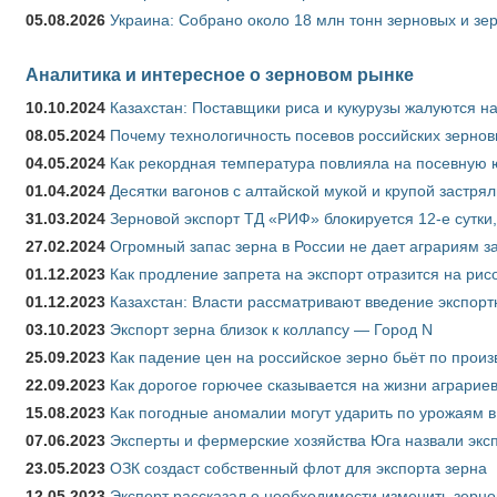
05.08.2026
Украина: Собрано около 18 млн тонн зерновых и зе
Аналитика и интересное о зерновом рынке
10.10.2024
Казахстан: Поставщики риса и кукурузы жалуются н
08.05.2024
Почему технологичность посевов российских зернов
04.05.2024
Как рекордная температура повлияла на посевную 
01.04.2024
Десятки вагонов с алтайской мукой и крупой застрял
31.03.2024
Зерновой экспорт ТД «РИФ» блокируется 12-е сутки
27.02.2024
Огромный запас зерна в России не дает аграриям з
01.12.2023
Как продление запрета на экспорт отразится на рис
01.12.2023
Казахстан: Власти рассматривают введение экспор
03.10.2023
Экспорт зерна близок к коллапсу — Город N
25.09.2023
Как падение цен на российское зерно бьёт по прои
22.09.2023
Как дорогое горючее сказывается на жизни аграрие
15.08.2023
Как погодные аномалии могут ударить по урожаям 
07.06.2023
Эксперты и фермерские хозяйства Юга назвали эксп
23.05.2023
ОЗК создаст собственный флот для экспорта зерна
12.05.2023
Эксперт рассказал о необходимости изменить зерн