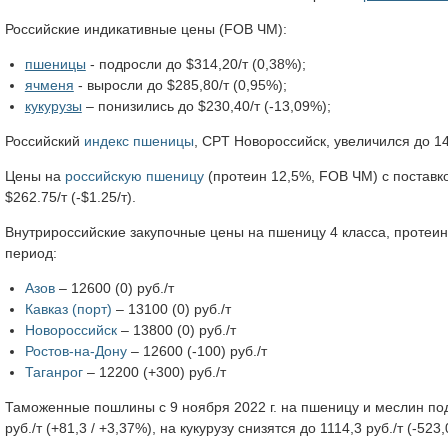
Российские индикативные цены (FOB ЧМ):
пшеницы
- подросли до $314,20/т (0,38%);
ячменя
- выросли до $285,80/т (0,95%);
кукурузы
– понизились до $230,40/т (-13,09%);
Российский
индекс пшеницы
, CPT Новороссийск, увеличился до 14
Цены на
российскую пшеницу
(протеин 12,5%, FOB ЧМ) с поставко
$262.75/т (-$1.25/т).
Внутрироссийские закупочные цены на пшеницу 4 класса, протеин
период:
Азов
– 12600 (0) руб./т
Кавказ (порт)
– 13100 (0) руб./т
Новороссийск
– 13800 (0) руб./т
Ростов-на-Дону
– 12600 (-100) руб./т
Таганрог
– 12200 (+300) руб./т
Таможенные пошлины c 9 ноября 2022 г. на пшеницу и меслин подн
руб./т (+81,3 / +3,37%), на кукурузу снизятся до 1114,3 руб./т (-523,