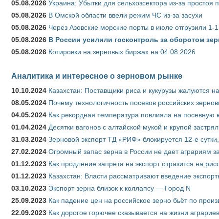
05.08.2026
Украина: Убытки для сельхозсектора из-за простоя п
05.08.2026
В Омской области ввели режим ЧС из-за засухи
05.08.2026
Через Азовские морские порты в июле отгрузили 1-1
05.08.2026
В России усилили госконтроль за оборотом зер
05.08.2026
Котировки на зерновых биржах на 04.08.2026
Аналитика и интересное о зерновом рынке
10.10.2024
Казахстан: Поставщики риса и кукурузы жалуются н
08.05.2024
Почему технологичность посевов российских зернов
04.05.2024
Как рекордная температура повлияла на посевную 
01.04.2024
Десятки вагонов с алтайской мукой и крупой застрял
31.03.2024
Зерновой экспорт ТД «РИФ» блокируется 12-е сутки
27.02.2024
Огромный запас зерна в России не дает аграриям з
01.12.2023
Как продление запрета на экспорт отразится на рис
01.12.2023
Казахстан: Власти рассматривают введение экспор
03.10.2023
Экспорт зерна близок к коллапсу — Город N
25.09.2023
Как падение цен на российское зерно бьёт по прои
22.09.2023
Как дорогое горючее сказывается на жизни аграрие