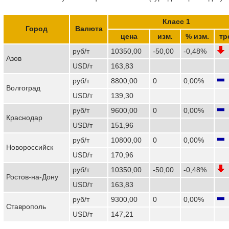
Класс 1
Город
Валюта
цена
изм.
% изм.
тр
руб/т
10350,00
-50,00
-0,48%
Азов
USD/т
163,83
руб/т
8800,00
0
0,00%
Волгоград
USD/т
139,30
руб/т
9600,00
0
0,00%
Краснодар
USD/т
151,96
руб/т
10800,00
0
0,00%
Новороссийск
USD/т
170,96
руб/т
10350,00
-50,00
-0,48%
Ростов-на-Дону
USD/т
163,83
руб/т
9300,00
0
0,00%
Ставрополь
USD/т
147,21