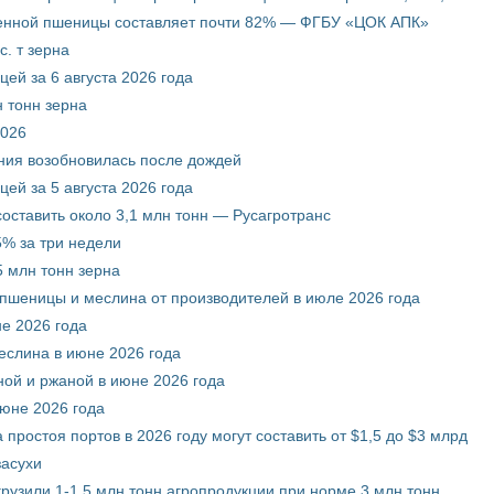
венной пшеницы составляет почти 82% — ФГБУ «ЦОК АПК»
. т зерна
ей за 6 августа 2026 года
 тонн зерна
2026
ния возобновилась после дождей
ей за 5 августа 2026 года
составить около 3,1 млн тонн — Русагротранс
% за три недели
 млн тонн зерна
 пшеницы и меслина от производителей в июле 2026 года
е 2026 года
еслина в июне 2026 года
ой и ржаной в июне 2026 года
июне 2026 года
 простоя портов в 2026 году могут составить от $1,5 до $3 млрд
засухи
грузили 1-1,5 млн тонн агропродукции при норме 3 млн тонн