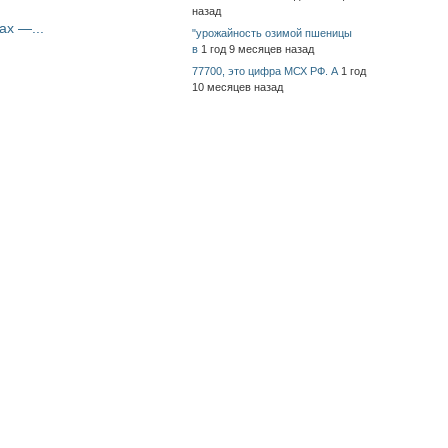
назад
ах —...
"урожайность озимой пшеницы
в
1 год 9 месяцев назад
77700, это цифра МСХ РФ. А
1 год
10 месяцев назад