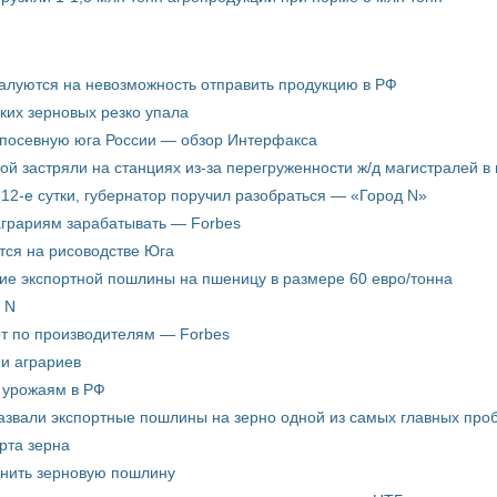
жалуются на невозможность отправить продукцию в РФ
ких зерновых резко упала
 посевную юга России — обзор Интерфакса
пой застряли на станциях из-за перегруженности ж/д магистралей в 
12-е сутки, губернатор поручил разобраться — «Город N»
аграриям зарабатывать — Forbes
ится на рисоводстве Юга
ие экспортной пошлины на пшеницу в размере 60 евро/тонна
 N
ёт по производителям — Forbes
ни аграриев
о урожаям в РФ
звали экспортные пошлины на зерно одной из самых главных пробл
рта зерна
енить зерновую пошлину