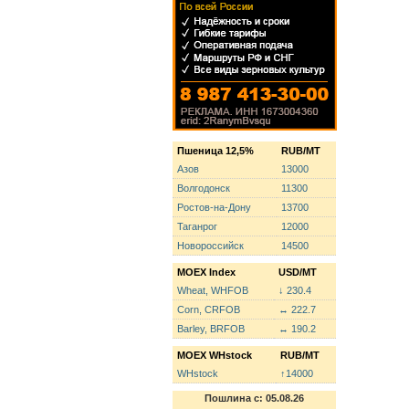
Пшеница 12,5%
RUB/MT
Азов
13000
Волгодонск
11300
Ростов-на-Дону
13700
Таганрог
12000
Новороссийск
14500
MOEX Index
USD/MT
Wheat, WHFOB
↓ 230.4
Corn, CRFOB
↔ 222.7
Barley, BRFOB
↔ 190.2
MOEX WHstock
RUB/MT
WHstock
↑14000
Пошлина с: 05.08.26