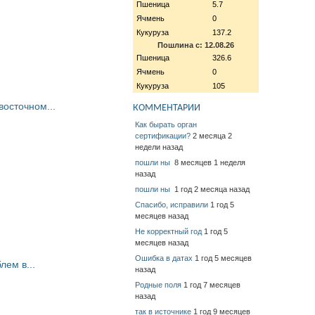
Пшеница
5.7
Ячмень
0
Кукуруза
137.2
Пошлина с: 12.08.26
Пшеница
326.6
Ячмень
0
Кукуруза
105
восточном...
КОММЕНТАРИИ
Как бырать орган
сертификации?
2 месяца 2
недели назад
пошли ны
8 месяцев 1 неделя
назад
пошли ны
1 год 2 месяца назад
Спасибо, исправили
1 год 5
месяцев назад
Не корректный год
1 год 5
месяцев назад
Ошибка в датах
1 год 5 месяцев
ем в...
назад
Родные поля
1 год 7 месяцев
назад
так в источнике
1 год 9 месяцев