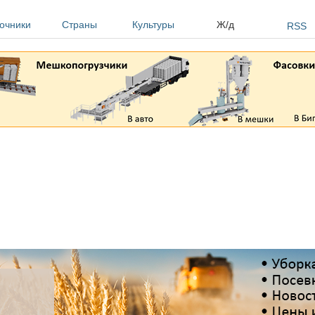
очники
Страны
Культуры
Ж/д
RSS