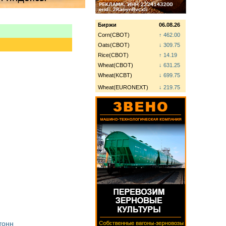
Биржи
06.08.26
Corn(CBOT)
↑ 462.00
Oats(CBOT)
↓ 309.75
Rice(CBOT)
↑ 14.19
Wheat(CBOT)
↓ 631.25
Wheat(KCBT)
↓ 699.75
Wheat(EURONEXT)
↓ 219.75
тонн