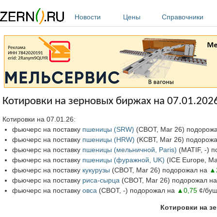
Перейти к основному содержанию
Новости
Цены
Справочники
Котировки на зерновых биржах на 07.01.202
Котировки на 07.01.26:
фьючерс на поставку
пшеницы (SRW)
(СВОТ, Mar 26) подорож
фьючерс на поставку
пшеницы (HRW)
(KCBT, Mar 26) подорож
фьючерс на поставку
пшеницы (мельничной, Paris)
(MATIF, -) 
фьючерс на поставку
пшеницы (фуражной, UK)
(ICE Europe, M
фьючерс на поставку
кукурузы
(СВОТ, Mar 26) подорожал на
▲
фьючерс на поставку
риса-сырца
(СВОТ, Mar 26) подорожал н
фьючерс на поставку
овса
(СВОТ, -) подорожал на
▲0,75
¢/буш
Котировки на зе