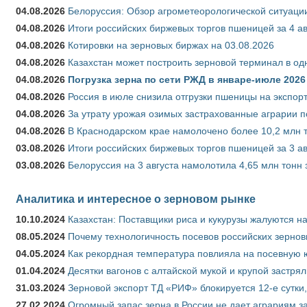
04.08.2026
Белоруссия: Обзор агрометеорологической ситуации
04.08.2026
Итоги российских биржевых торгов пшеницей за 4 ав
04.08.2026
Котировки на зерновых биржах на 03.08.2026
04.08.2026
Казахстан может построить зерновой терминал в од
04.08.2026
Погрузка зерна по сети РЖД в январе-июле 2026 
04.08.2026
Россия в июле снизила отгрузки пшеницы на экспор
04.08.2026
За утрату урожая озимых застрахованные аграрии п
04.08.2026
В Краснодарском крае намолочено более 10,2 млн 
03.08.2026
Итоги российских биржевых торгов пшеницей за 3 ав
03.08.2026
Белоруссия на 3 августа намолотила 4,65 млн тонн
Аналитика и интересное о зерновом рынке
10.10.2024
Казахстан: Поставщики риса и кукурузы жалуются н
08.05.2024
Почему технологичность посевов российских зернов
04.05.2024
Как рекордная температура повлияла на посевную 
01.04.2024
Десятки вагонов с алтайской мукой и крупой застрял
31.03.2024
Зерновой экспорт ТД «РИФ» блокируется 12-е сутки
27.02.2024
Огромный запас зерна в России не дает аграриям з