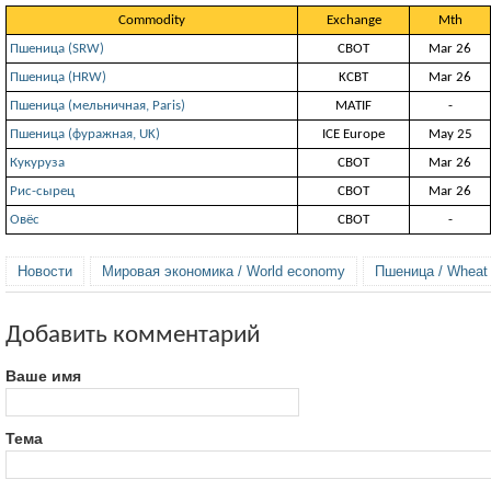
Commodity
Exchange
Mth
Пшеница (SRW)
СВОТ
Mar 26
Пшеница (HRW)
KCBT
Mar 26
Пшеница (мельничная, Paris)
MATIF
-
Пшеница (фуражная, UK)
ICE Europe
May 25
Кукуруза
СВОТ
Mar 26
Рис-сырец
СВОТ
Mar 26
Овёс
СВОТ
-
Новости
Мировая экономика / World economy
Пшеница / Wheat
Добавить комментарий
Ваше имя
Тема