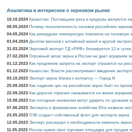
Аналитика и интересное о зерновом рынке
10.10.2024
Казахстан: Поставщики риса и кукурузы жалуются н
08.05.2024
Почему технологичность посевов российских зернов
04.05.2024
Как рекордная температура повлияла на посевную 
01.04.2024
Десятки вагонов с алтайской мукой и крупой застрял
31.03.2024
Зерновой экспорт ТД «РИФ» блокируется 12-е сутки
27.02.2024
Огромный запас зерна в России не дает аграриям з
01.12.2023
Как продление запрета на экспорт отразится на рис
01.12.2023
Казахстан: Власти рассматривают введение экспор
03.10.2023
Экспорт зерна близок к коллапсу — Город N
25.09.2023
Как падение цен на российское зерно бьёт по прои
22.09.2023
Как дорогое горючее сказывается на жизни аграрие
15.08.2023
Как погодные аномалии могут ударить по урожаям 
07.06.2023
Эксперты и фермерские хозяйства Юга назвали эксп
23.05.2023
ОЗК создаст собственный флот для экспорта зерна
12.05.2023
Эксперт рассказал о необходимости изменить зерн
11.05.2023
России нужна своя торговая площадка для продаж 