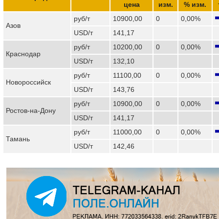
цена
изм.
% изм.
руб/т
10900,00
0
0,00%
Азов
USD/т
141,17
руб/т
10200,00
0
0,00%
Краснодар
USD/т
132,10
руб/т
11100,00
0
0,00%
Новороссийск
USD/т
143,76
руб/т
10900,00
0
0,00%
Ростов-на-Дону
USD/т
141,17
руб/т
11000,00
0
0,00%
Тамань
USD/т
142,46