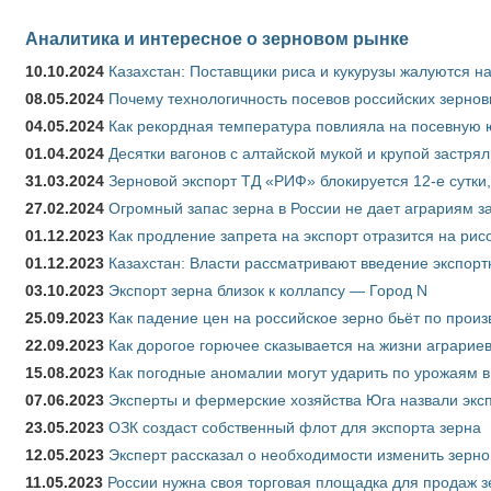
Аналитика и интересное о зерновом рынке
10.10.2024
Казахстан: Поставщики риса и кукурузы жалуются н
08.05.2024
Почему технологичность посевов российских зернов
04.05.2024
Как рекордная температура повлияла на посевную 
01.04.2024
Десятки вагонов с алтайской мукой и крупой застрял
31.03.2024
Зерновой экспорт ТД «РИФ» блокируется 12-е сутки
27.02.2024
Огромный запас зерна в России не дает аграриям з
01.12.2023
Как продление запрета на экспорт отразится на рис
01.12.2023
Казахстан: Власти рассматривают введение экспор
03.10.2023
Экспорт зерна близок к коллапсу — Город N
25.09.2023
Как падение цен на российское зерно бьёт по прои
22.09.2023
Как дорогое горючее сказывается на жизни аграрие
15.08.2023
Как погодные аномалии могут ударить по урожаям 
07.06.2023
Эксперты и фермерские хозяйства Юга назвали эксп
23.05.2023
ОЗК создаст собственный флот для экспорта зерна
12.05.2023
Эксперт рассказал о необходимости изменить зерн
11.05.2023
России нужна своя торговая площадка для продаж 