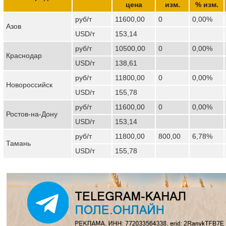
цена
изм.
% изм.
руб/т
11600,00
0
0,00%
Азов
USD/т
153,14
руб/т
10500,00
0
0,00%
Краснодар
USD/т
138,61
руб/т
11800,00
0
0,00%
Новороссийск
USD/т
155,78
руб/т
11600,00
0
0,00%
Ростов-на-Дону
USD/т
153,14
руб/т
11800,00
800,00
6,78%
Тамань
USD/т
155,78