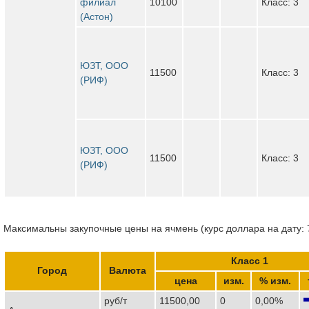
филиал
10100
Класс: 3
(Астон)
ЮЗТ, ООО
11500
Класс: 3
(РИФ)
ЮЗТ, ООО
11500
Класс: 3
(РИФ)
Максимальны закупочные цены на ячмень (курс доллара на дату: 
Класс 1
Город
Валюта
цена
изм.
% изм.
руб/т
11500,00
0
0,00%