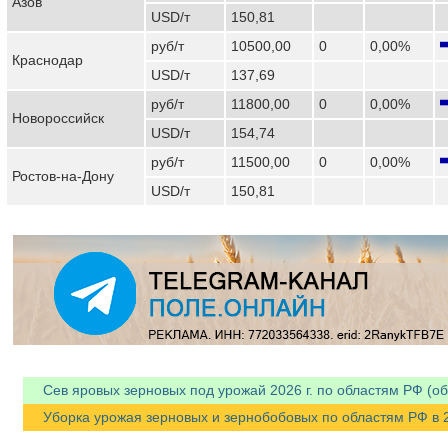
Азов
USD/т
150,81
руб/т
10500,00
0
0,00%
Краснодар
USD/т
137,69
руб/т
11800,00
0
0,00%
Новороссийск
USD/т
154,74
руб/т
11500,00
0
0,00%
Ростов-на-Дону
USD/т
150,81
Сев яровых зерновых под урожай 2026 г. по областям РФ (об
Уборка урожая зерновых и зернобобовых по областям РФ в 202