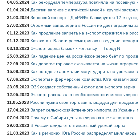
04.05.2024
Как рекордная температура повлияла на посевную 
01.04.2024
Десятки вагонов с алтайской мукой и крупой застрял
31.03.2024
Зерновой экспорт ТД «РИФ» блокируется 12-е сутки
27.02.2024
Огромный запас зерна в России не дает аграриям з
01.12.2023
Как продление запрета на экспорт отразится на рис
01.12.2023
Казахстан: Власти рассматривают введение экспор
03.10.2023
Экспорт зерна близок к коллапсу — Город N
25.09.2023
Как падение цен на российское зерно бьёт по прои
22.09.2023
Как дорогое горючее сказывается на жизни аграрие
15.08.2023
Как погодные аномалии могут ударить по урожаям 
07.06.2023
Эксперты и фермерские хозяйства Юга назвали эксп
23.05.2023
ОЗК создаст собственный флот для экспорта зерна
12.05.2023
Эксперт рассказал о необходимости изменить зерн
11.05.2023
России нужна своя торговая площадка для продаж 
17.04.2023
Запрет сельскохозяйственного импорта из Украины п
07.04.2023
Почему в Сибири цены на зерно выше экспортных 
29.03.2023
В России ожидают оптимальный урожай зерна
21.03.2023
Как в регионах Юга России распределят миллиарды