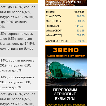
ость до 14,5%, сорная
ика не более 0,5%,
Биржи
06.08.26
натура от 600 и выше,
Corn(CBOT)
↑ 462.00
Oats(CBOT)
↓ 309.75
 до 0,2%, семена
Rice(CBOT)
↑ 14.19
10%
Wheat(CBOT)
↓ 631.25
4,5%, сорная примесь
Wheat(KCBT)
↓ 699.75
олее 0,5%, зерновая
Wheat(EURONEXT)
↓ 219.75
, влажность до 14,5%,
дсолнечника не более
о 14%, сорная примесь
019, натура от 610,
примесь до 5%
о 14%, сорная примесь
019, натура от 580,
примесь до 5%
ость до 14,5%, сорная
ика не более 0,5%,
натура от 600 и выше,