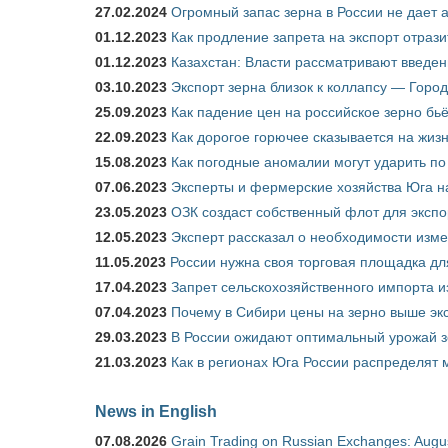
27.02.2024
Огромный запас зерна в России не дает 
01.12.2023
Как продление запрета на экспорт отраз
01.12.2023
Казахстан: Власти рассматривают введен
03.10.2023
Экспорт зерна близок к коллапсу — Город
25.09.2023
Как падение цен на российское зерно бь
22.09.2023
Как дорогое горючее сказывается на жиз
15.08.2023
Как погодные аномалии могут ударить п
07.06.2023
Эксперты и фермерские хозяйства Юга на
23.05.2023
ОЗК создаст собственный флот для экспо
12.05.2023
Эксперт рассказал о необходимости изм
11.05.2023
России нужна своя торговая площадка дл
17.04.2023
Запрет сельскохозяйственного импорта и
07.04.2023
Почему в Сибири цены на зерно выше э
29.03.2023
В России ожидают оптимальный урожай 
21.03.2023
Как в регионах Юга России распределят
News in English
07.08.2026
Grain Trading on Russian Exchanges: Augu