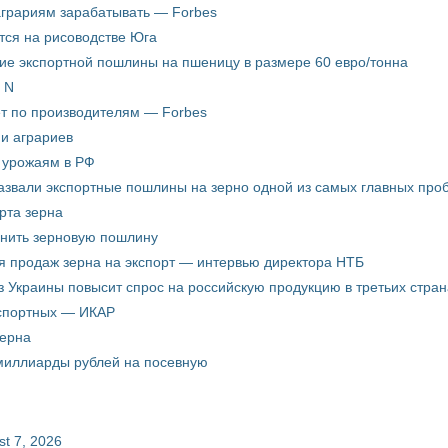
аграриям зарабатывать — Forbes
ится на рисоводстве Юга
ие экспортной пошлины на пшеницу в размере 60 евро/тонна
 N
ёт по производителям — Forbes
ни аграриев
о урожаям в РФ
звали экспортные пошлины на зерно одной из самых главных пробл
рта зерна
енить зерновую пошлину
я продаж зерна на экспорт — интервью директора НТБ
з Украины повысит спрос на российскую продукцию в третьих стран
кспортных — ИКАР
зерна
 миллиарды рублей на посевную
st 7, 2026