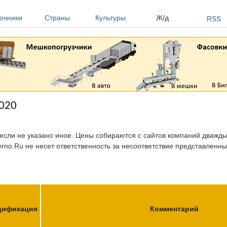
очники
Страны
Культуры
Ж/д
RSS
2020
 если не указано иное. Цены собираются с сайтов компаний дважды 
erno.Ru не несет ответственность за несоответствие представленн
цификация
Комментарий