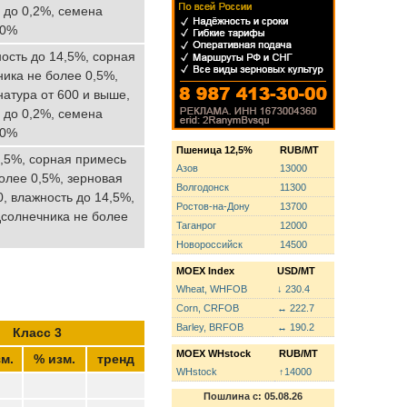
 до 0,2%, семена
10%
ость до 14,5%, сорная
ика не более 0,5%,
натура от 600 и выше,
 до 0,2%, семена
10%
Пшеница 12,5%
RUB/MT
4,5%, сорная примесь
Азов
13000
олее 0,5%, зерновая
Волгодонск
11300
, влажность до 14,5%,
Ростов-на-Дону
13700
дсолнечника не более
Таганрог
12000
Новороссийск
14500
MOEX Index
USD/MT
Wheat, WHFOB
↓ 230.4
Corn, CRFOB
↔ 222.7
Barley, BRFOB
↔ 190.2
Класс 3
MOEX WHstock
RUB/MT
м.
% изм.
тренд
WHstock
↑14000
Пошлина с: 05.08.26