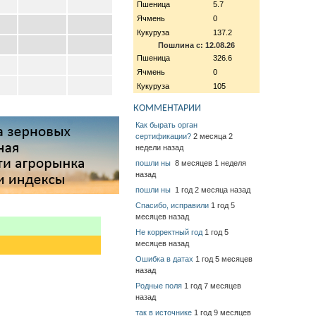
Пшеница
5.7
Ячмень
0
Кукуруза
137.2
Пошлина с: 12.08.26
Пшеница
326.6
Ячмень
0
Кукуруза
105
КОММЕНТАРИИ
Как бырать орган
сертификации?
2 месяца 2
недели назад
пошли ны
8 месяцев 1 неделя
назад
пошли ны
1 год 2 месяца назад
Спасибо, исправили
1 год 5
месяцев назад
Не корректный год
1 год 5
месяцев назад
Ошибка в датах
1 год 5 месяцев
назад
Родные поля
1 год 7 месяцев
назад
так в источнике
1 год 9 месяцев