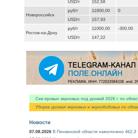
USD/т
152,58
руб/т
11800,00
0
Новороссийск
USD/т
157,93
руб/т
11000,00
-300,00
Ростов-на-Дону
USD/т
147,22
Сев яровых зерновых под урожай 2026 г. по облас
Уборка урожая зерновых и зернобобовых по областя
Новости
07.08.2026
В Пензенской области намолочено 462,3 т