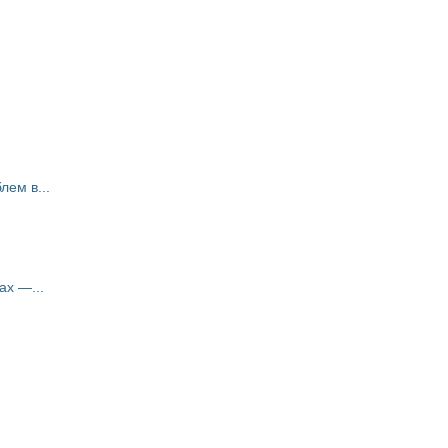
ем в...
ах —...