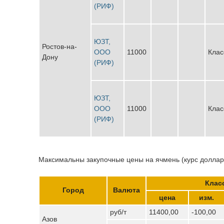
(РИФ)
ЮЗТ,
Ростов-на-
ООО
11000
Клас
Дону
(РИФ)
ЮЗТ,
ООО
11000
Клас
(РИФ)
Максимальны закупочные цены на ячмень (курс доллара
Клас
Город
Валюта
цена
изм.
руб/т
11400,00
-100,00
Азов