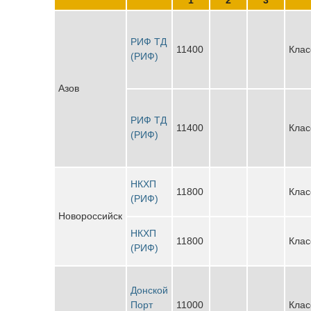
РИФ ТД
11400
Клас
(РИФ)
Азов
РИФ ТД
11400
Клас
(РИФ)
НКХП
11800
Клас
(РИФ)
Новороссийск
НКХП
11800
Клас
(РИФ)
Донской
Порт
11000
Клас