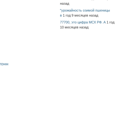
назад
"урожайность озимой пшеницы
в
1 год 9 месяцев назад
77700, это цифра МСХ РФ. А
1 год
10 месяцев назад
тонн