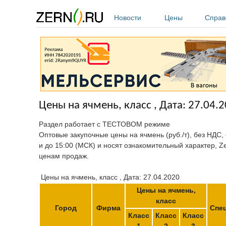
Перейти к основному содержанию
Новости
Цены
Справ
Цены на ячмень, класс , Дата: 27.04.
Раздел работает с ТЕСТОВОМ режиме
Оптовые закупочные цены на ячмень (руб./т), без НДС,
и до 15:00 (МСК) и носят ознакомительный характер, Z
ценам продаж.
Цены на ячмень, класс , Дата: 27.04.2020
Цены на ячмень,
класс
Город
Фирма
Спе
Класс
Класс
Класс
1
2
3