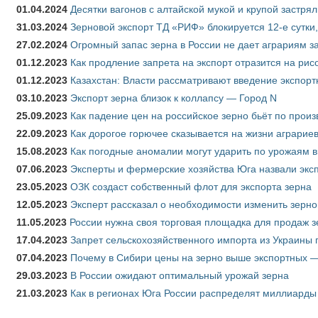
01.04.2024
Десятки вагонов с алтайской мукой и крупой застрял
31.03.2024
Зерновой экспорт ТД «РИФ» блокируется 12-е сутки
27.02.2024
Огромный запас зерна в России не дает аграриям з
01.12.2023
Как продление запрета на экспорт отразится на рис
01.12.2023
Казахстан: Власти рассматривают введение экспор
03.10.2023
Экспорт зерна близок к коллапсу — Город N
25.09.2023
Как падение цен на российское зерно бьёт по прои
22.09.2023
Как дорогое горючее сказывается на жизни аграрие
15.08.2023
Как погодные аномалии могут ударить по урожаям 
07.06.2023
Эксперты и фермерские хозяйства Юга назвали эксп
23.05.2023
ОЗК создаст собственный флот для экспорта зерна
12.05.2023
Эксперт рассказал о необходимости изменить зерн
11.05.2023
России нужна своя торговая площадка для продаж 
17.04.2023
Запрет сельскохозяйственного импорта из Украины п
07.04.2023
Почему в Сибири цены на зерно выше экспортных 
29.03.2023
В России ожидают оптимальный урожай зерна
21.03.2023
Как в регионах Юга России распределят миллиарды