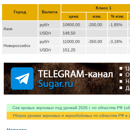
Класс 1
Город
Валюта
цена
изм.
% изм.
руб/т
10800,00
-200,00
-1,85%
Азов
USD/т
148,50
руб/т
11000,00
-350,00
-3,18%
Новороссийск
USD/т
151,25
Сев яровых зерновых под урожай 2026 г. по областям РФ (об
Уборка урожая зерновых и зернобобовых по областям РФ в 202
Новости