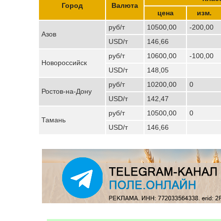
Город
Валюта
цена
изм.
руб/т
10500,00
-200,00
Азов
USD/т
146,66
руб/т
10600,00
-100,00
Новороссийск
USD/т
148,05
руб/т
10200,00
0
Ростов-на-Дону
USD/т
142,47
руб/т
10500,00
0
Тамань
USD/т
146,66