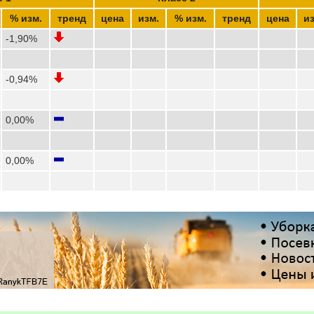
% изм.
тренд
цена
изм.
% изм.
тренд
цена
из
-1,90%
-0,94%
0,00%
0,00%