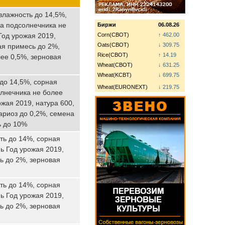
влажность до 14,5%,
на подсолнечника не
Биржи
06.08.26
Год урожая 2019,
Corn(CBOT)
↑ 462.00
Oats(CBOT)
↓ 309.75
ая примесь до 2%,
Rice(CBOT)
↑ 14.19
ее 0,5%, зерновая
Wheat(CBOT)
↓ 631.25
Wheat(KCBT)
↓ 699.75
 до 14,5%, сорная
Wheat(EURONEXT)
↓ 219.75
олнечника не более
жая 2019, натура 600,
ариоз до 0,2%, семена
ь до 10%
ть до 14%, сорная
ь Год урожая 2019,
ь до 2%, зерновая
ть до 14%, сорная
ь Год урожая 2019,
ь до 2%, зерновая