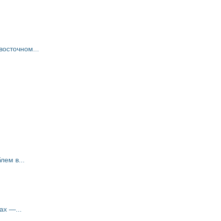
восточном...
ем в...
ах —...