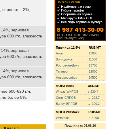
, сорность - 2%,
ь 14%, зерновая
ра 600 г/л, влажность
Пшеница 12,5%
RUB/MT
ь 14%, зерновая
Азов
13000
ра 600 г/л, влажность
Волгодонск
11300
Ростов-на-Дону
13700
ь 14%, зерновая
Таганрог
12000
ра 600 г/л, влажность
Новороссийск
14500
MOEX Index
USD/MT
нее 600-620 г/л.
Wheat, WHFOB
↓ 230.4
 не более 5%.
Corn, CRFOB
↔ 222.7
Barley, BRFOB
↔ 190.2
MOEX WHstock
RUB/MT
WHstock
↑14000
Пошлина с: 05.08.26
Класс 3