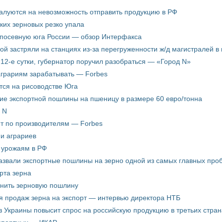
жалуются на невозможность отправить продукцию в РФ
ких зерновых резко упала
 посевную юга России — обзор Интерфакса
пой застряли на станциях из-за перегруженности ж/д магистралей в 
12-е сутки, губернатор поручил разобраться — «Город N»
аграриям зарабатывать — Forbes
ится на рисоводстве Юга
ие экспортной пошлины на пшеницу в размере 60 евро/тонна
 N
ёт по производителям — Forbes
ни аграриев
о урожаям в РФ
звали экспортные пошлины на зерно одной из самых главных пробл
рта зерна
енить зерновую пошлину
я продаж зерна на экспорт — интервью директора НТБ
з Украины повысит спрос на российскую продукцию в третьих стран