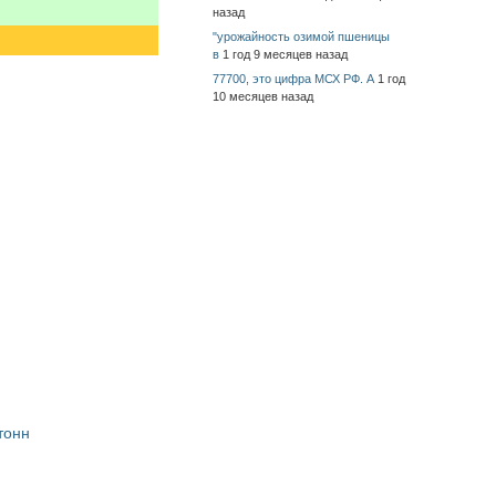
назад
"урожайность озимой пшеницы
в
1 год 9 месяцев назад
77700, это цифра МСХ РФ. А
1 год
10 месяцев назад
тонн