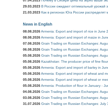
07.04.2023
Почему в Сибири цены на зерно выше э
29.03.2023
В России ожидают оптимальный урожай 
21.03.2023
Как в регионах Юга России распределят
News in English
08.08.2026
Armenia: Export and import of rice in June 
08.08.2026
Armenia: Export and import of maize in Ju
07.08.2026
Grain Trading on Russian Exchanges: Augu
06.08.2026
Grain Trading on Russian Exchanges: Augu
05.08.2026
Grain Trading on Russian Exchanges: Augu
05.08.2026
Kazakhstan: The producer price of fine flou
05.08.2026
Armenia: Export and import of barley in Ju
05.08.2026
Armenia: Export and import of wheat and m
05.08.2026
Armenia: Export and import of wheat or mesl
05.08.2026
Armenia: Production of flour in January - J
04.08.2026
Grain Trading on Russian Exchanges: Augu
03.08.2026
Grain Trading on Russian Exchanges: Augu
31.07.2026
Grain Trading on Russian Exchanges: July 