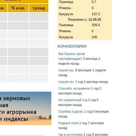
Пшеница
5.7
м.
% изм.
тренд
Ячмень
0
Кукуруза
137.2
Пошлина с: 12.08.26
Пшеница
326.6
Ячмень
0
Кукуруза
105
КОММЕНТАРИИ
Как бырать орган
сертификации?
2 месяца 2
недели назад
пошли ны
8 месяцев 1 неделя
назад
пошли ны
1 год 2 месяца назад
Спасибо, исправили
1 год 5
месяцев назад
Не корректный год
1 год 5
месяцев назад
Ошибка в датах
1 год 5 месяцев
назад
Родные поля
1 год 7 месяцев
назад
так в источнике
1 год 9 месяцев