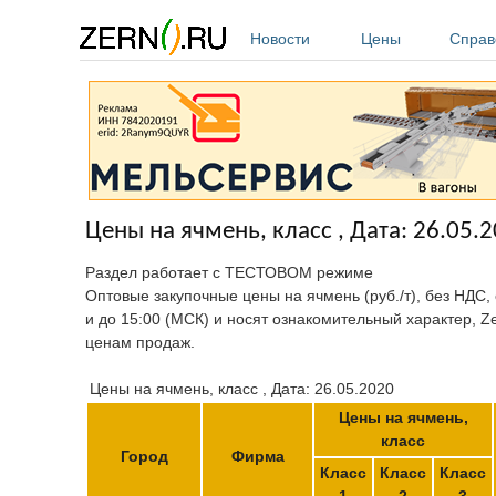
Перейти к основному содержанию
Новости
Цены
Справ
Цены на ячмень, класс , Дата: 26.05.
Раздел работает с ТЕСТОВОМ режиме
Оптовые закупочные цены на ячмень (руб./т), без НДС,
и до 15:00 (МСК) и носят ознакомительный характер, Z
ценам продаж.
Цены на ячмень, класс , Дата: 26.05.2020
Цены на ячмень,
класс
Город
Фирма
Класс
Класс
Класс
1
2
3