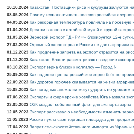
10.10.2024
Казахстан: Поставщики риса и кукурузы жалуются н
08.05.2024
Почему технологичность посевов российских зернов
04.05.2024
Как рекордная температура повлияла на посевную 
01.04.2024
Десятки вагонов с алтайской мукой и крупой застрял
31.03.2024
Зерновой экспорт ТД «РИФ» блокируется 12-е сутки
27.02.2024
Огромный запас зерна в России не дает аграриям з
01.12.2023
Как продление запрета на экспорт отразится на рис
01.12.2023
Казахстан: Власти рассматривают введение экспор
03.10.2023
Экспорт зерна близок к коллапсу — Город N
25.09.2023
Как падение цен на российское зерно бьёт по прои
22.09.2023
Как дорогое горючее сказывается на жизни аграрие
15.08.2023
Как погодные аномалии могут ударить по урожаям 
07.06.2023
Эксперты и фермерские хозяйства Юга назвали эксп
23.05.2023
ОЗК создаст собственный флот для экспорта зерна
12.05.2023
Эксперт рассказал о необходимости изменить зерн
11.05.2023
России нужна своя торговая площадка для продаж 
17.04.2023
Запрет сельскохозяйственного импорта из Украины п