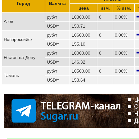
Город
Валюта
цена
изм.
% изм.
руб/т
10300,00
0
0,00%
Азов
USD/т
150,71
руб/т
10600,00
0
0,00%
Новороссийск
USD/т
155,10
руб/т
10000,00
0
0,00%
Ростов-на-Дону
USD/т
146,32
руб/т
10500,00
0
0,00%
Тамань
USD/т
153,64