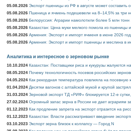
05.08.2026
Экспорт пшеницы из РФ в августе может составить 
05.08.2026
Пшеница и ячмень подешевели на 8–14,5% за три 
05.08.2026
Белоруссия: Аграрии намолотили более 5 млн тонн
05.08.2026
Казахстан: Цена муки мелкого помола из пшеницы и
05.08.2026
Армения: Экспорт и импорт ячменя в июне 2026 год
05.08.2026
Армения: Экспорт и импорт пшеницы и меслина в и
Аналитика и интересное о зерновом рынке
10.10.2024
Казахстан: Поставщики риса и кукурузы жалуются н
08.05.2024
Почему технологичность посевов российских зернов
04.05.2024
Как рекордная температура повлияла на посевную 
01.04.2024
Десятки вагонов с алтайской мукой и крупой застрял
31.03.2024
Зерновой экспорт ТД «РИФ» блокируется 12-е сутки
27.02.2024
Огромный запас зерна в России не дает аграриям з
01.12.2023
Как продление запрета на экспорт отразится на рис
01.12.2023
Казахстан: Власти рассматривают введение экспор
03.10.2023
Экспорт зерна близок к коллапсу — Город N
25.09.2023
Как падение цен на российское зерно бьёт по прои