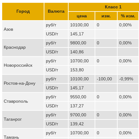
Класс 1
Город
Валюта
цена
изм.
% изм.
руб/т
10100,00
0
0,00%
Азов
USD/т
145,17
руб/т
9800,00
0
0,00%
Краснодар
USD/т
140,86
руб/т
10700,00
0
0,00%
Новороссийск
USD/т
153,80
руб/т
10100,00
-100,00
-0,99%
Ростов-на-Дону
USD/т
145,17
руб/т
9550,00
0
0,00%
Ставрополь
USD/т
137,27
руб/т
9700,00
0
0,00%
Таганрог
USD/т
139,42
руб/т
10700,00
0
0,00%
Тамань