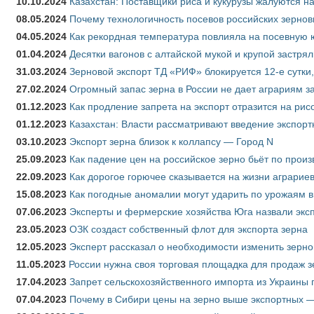
10.10.2024
Казахстан: Поставщики риса и кукурузы жалуются н
08.05.2024
Почему технологичность посевов российских зернов
04.05.2024
Как рекордная температура повлияла на посевную 
01.04.2024
Десятки вагонов с алтайской мукой и крупой застрял
31.03.2024
Зерновой экспорт ТД «РИФ» блокируется 12-е сутки
27.02.2024
Огромный запас зерна в России не дает аграриям з
01.12.2023
Как продление запрета на экспорт отразится на рис
01.12.2023
Казахстан: Власти рассматривают введение экспор
03.10.2023
Экспорт зерна близок к коллапсу — Город N
25.09.2023
Как падение цен на российское зерно бьёт по прои
22.09.2023
Как дорогое горючее сказывается на жизни аграрие
15.08.2023
Как погодные аномалии могут ударить по урожаям 
07.06.2023
Эксперты и фермерские хозяйства Юга назвали эксп
23.05.2023
ОЗК создаст собственный флот для экспорта зерна
12.05.2023
Эксперт рассказал о необходимости изменить зерн
11.05.2023
России нужна своя торговая площадка для продаж 
17.04.2023
Запрет сельскохозяйственного импорта из Украины п
07.04.2023
Почему в Сибири цены на зерно выше экспортных 