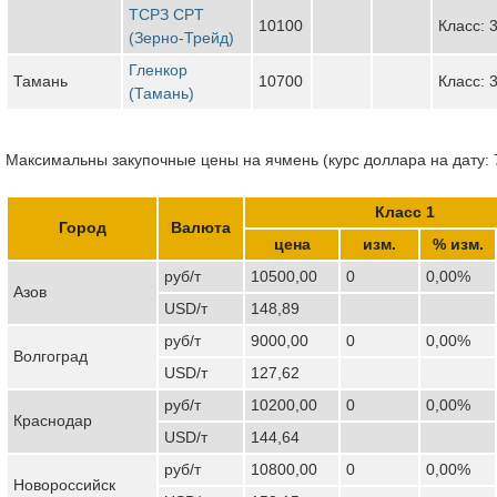
ТСРЗ CPT
10100
Класс: 
(Зерно-Трейд)
Гленкор
Тамань
10700
Класс: 
(Тамань)
Максимальны закупочные цены на ячмень (курс доллара на дату: 
Класс 1
Город
Валюта
цена
изм.
% изм.
руб/т
10500,00
0
0,00%
Азов
USD/т
148,89
руб/т
9000,00
0
0,00%
Волгоград
USD/т
127,62
руб/т
10200,00
0
0,00%
Краснодар
USD/т
144,64
руб/т
10800,00
0
0,00%
Новороссийск