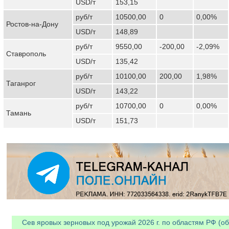
USD/т
153,15
руб/т
10500,00
0
0,00%
Ростов-на-Дону
USD/т
148,89
руб/т
9550,00
-200,00
-2,09%
Ставрополь
USD/т
135,42
руб/т
10100,00
200,00
1,98%
Таганрог
USD/т
143,22
руб/т
10700,00
0
0,00%
Тамань
USD/т
151,73
Сев яровых зерновых под урожай 2026 г. по областям РФ (об