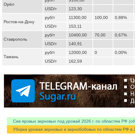
Орёл
USD/т
123,30
руб/т
11300,00
100,00
0,88%
Ростов-на-Дону
USD/т
153,11
руб/т
10400,00
70,00
0,67%
Ставрополь
USD/т
140,91
руб/т
12000,00
0
0,00%
Тамань
USD/т
162,59
Сев яровых зерновых под урожай 2026 г. по областям РФ (об
Уборка урожая зерновых и зернобобовых по областям РФ в 202