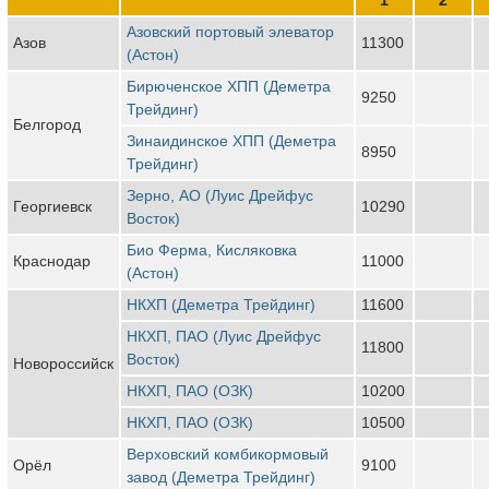
Азовский портовый элеватор
Азов
11300
(Астон)
Бирюченское ХПП (Деметра
9250
Трейдинг)
Белгород
Зинаидинское ХПП (Деметра
8950
Трейдинг)
Зерно, АО (Луис Дрейфус
Георгиевск
10290
Восток)
Био Ферма, Кисляковка
Краснодар
11000
(Астон)
НКХП (Деметра Трейдинг)
11600
НКХП, ПАО (Луис Дрейфус
11800
Восток)
Новороссийск
НКХП, ПАО (ОЗК)
10200
НКХП, ПАО (ОЗК)
10500
Верховский комбикормовый
Орёл
9100
завод (Деметра Трейдинг)