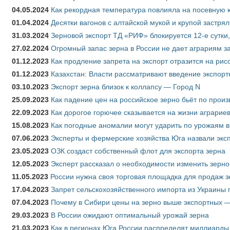
04.05.2024
Как рекордная температура повлияла на посевную 
01.04.2024
Десятки вагонов с алтайской мукой и крупой застрял
31.03.2024
Зерновой экспорт ТД «РИФ» блокируется 12-е сутки
27.02.2024
Огромный запас зерна в России не дает аграриям з
01.12.2023
Как продление запрета на экспорт отразится на рис
01.12.2023
Казахстан: Власти рассматривают введение экспор
03.10.2023
Экспорт зерна близок к коллапсу — Город N
25.09.2023
Как падение цен на российское зерно бьёт по прои
22.09.2023
Как дорогое горючее сказывается на жизни аграрие
15.08.2023
Как погодные аномалии могут ударить по урожаям 
07.06.2023
Эксперты и фермерские хозяйства Юга назвали эксп
23.05.2023
ОЗК создаст собственный флот для экспорта зерна
12.05.2023
Эксперт рассказал о необходимости изменить зерн
11.05.2023
России нужна своя торговая площадка для продаж 
17.04.2023
Запрет сельскохозяйственного импорта из Украины п
07.04.2023
Почему в Сибири цены на зерно выше экспортных 
29.03.2023
В России ожидают оптимальный урожай зерна
21.03.2023
Как в регионах Юга России распределят миллиарды