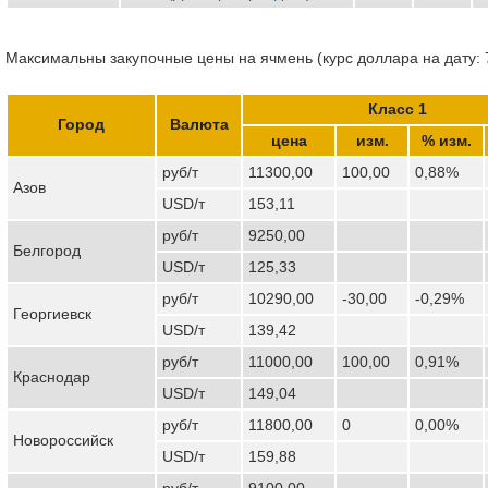
Максимальны закупочные цены на ячмень (курс доллара на дату: 
Класс 1
Город
Валюта
цена
изм.
% изм.
руб/т
11300,00
100,00
0,88%
Азов
USD/т
153,11
руб/т
9250,00
Белгород
USD/т
125,33
руб/т
10290,00
-30,00
-0,29%
Георгиевск
USD/т
139,42
руб/т
11000,00
100,00
0,91%
Краснодар
USD/т
149,04
руб/т
11800,00
0
0,00%
Новороссийск
USD/т
159,88
руб/т
9100,00