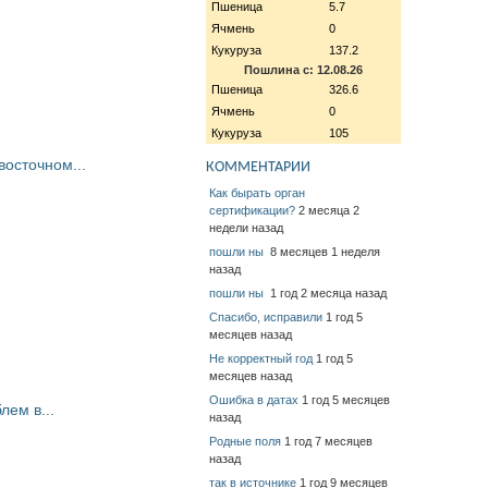
Пшеница
5.7
Ячмень
0
Кукуруза
137.2
Пошлина с: 12.08.26
Пшеница
326.6
Ячмень
0
Кукуруза
105
восточном...
КОММЕНТАРИИ
Как бырать орган
сертификации?
2 месяца 2
недели назад
пошли ны
8 месяцев 1 неделя
назад
пошли ны
1 год 2 месяца назад
Спасибо, исправили
1 год 5
месяцев назад
Не корректный год
1 год 5
месяцев назад
Ошибка в датах
1 год 5 месяцев
ем в...
назад
Родные поля
1 год 7 месяцев
назад
так в источнике
1 год 9 месяцев