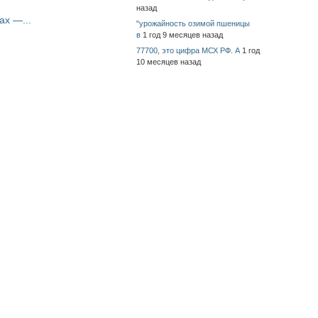
назад
ах —...
"урожайность озимой пшеницы
в
1 год 9 месяцев назад
77700, это цифра МСХ РФ. А
1 год
10 месяцев назад