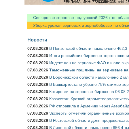
Сев яровых зерновых под урожай 2026 г. по облас
Уборка урожая зерновых и зернобобовых по областя
Новости
07.08.2026
В Пензенской области намолочено 462,3 т
07.08.2026
Итоги российских биржевых торгов пшениц
07.08.2026
Индекс цен на зерновые ФАО в июле выр
07.08.2026
Таможенные пошлины на зерновые на 1
07.08.2026
В Воронежской области намолочено 2 млн
07.08.2026
В Башкортостане убрано 75% озимых зе
07.08.2026
Котировки на зерновых биржах на 06.08.
07.08.2026
Казахстан: Краткий агрометеорологически
07.08.2026
РФ отправила в Армению через Азербайд
07.08.2026
Эксперты отметили ограниченные возможн
07.08.2026
В Ростовской области доля продовольст
07.08.2026
В Липецкой области намолочено 856,4 тыс