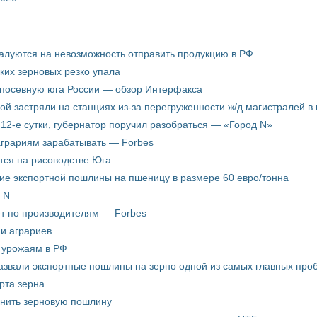
жалуются на невозможность отправить продукцию в РФ
ких зерновых резко упала
 посевную юга России — обзор Интерфакса
пой застряли на станциях из-за перегруженности ж/д магистралей в 
12-е сутки, губернатор поручил разобраться — «Город N»
аграриям зарабатывать — Forbes
ится на рисоводстве Юга
ие экспортной пошлины на пшеницу в размере 60 евро/тонна
 N
ёт по производителям — Forbes
ни аграриев
о урожаям в РФ
звали экспортные пошлины на зерно одной из самых главных пробл
рта зерна
енить зерновую пошлину