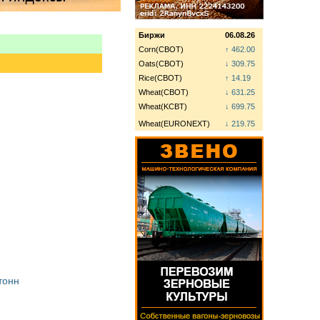
Биржи
06.08.26
Corn(CBOT)
↑ 462.00
Oats(CBOT)
↓ 309.75
Rice(CBOT)
↑ 14.19
Wheat(CBOT)
↓ 631.25
Wheat(KCBT)
↓ 699.75
Wheat(EURONEXT)
↓ 219.75
тонн