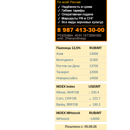
Пшеница 12,5%
RUB/MT
Азов
13000
Волгодонск
11300
Ростов-на-Дону
13700
Таганрог
12000
Новороссийск
14500
MOEX Index
USD/MT
Wheat, WHFOB
↓ 230.4
Corn, CRFOB
↔ 222.7
Barley, BRFOB
↔ 190.2
MOEX WHstock
RUB/MT
WHstock
↑14000
Пошлина с: 05.08.26