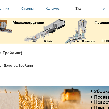
очники
Страны
Культуры
Ж/д
RSS
 Трейдинг)
д (Деметра Трейдинг)