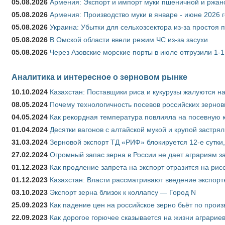
05.08.2026
Армения: Экспорт и импорт муки пшеничной и ржан
05.08.2026
Армения: Производство муки в январе - июне 2026 
05.08.2026
Украина: Убытки для сельхозсектора из-за простоя п
05.08.2026
В Омской области ввели режим ЧС из-за засухи
05.08.2026
Через Азовские морские порты в июле отгрузили 1-1
Аналитика и интересное о зерновом рынке
10.10.2024
Казахстан: Поставщики риса и кукурузы жалуются н
08.05.2024
Почему технологичность посевов российских зернов
04.05.2024
Как рекордная температура повлияла на посевную 
01.04.2024
Десятки вагонов с алтайской мукой и крупой застрял
31.03.2024
Зерновой экспорт ТД «РИФ» блокируется 12-е сутки
27.02.2024
Огромный запас зерна в России не дает аграриям з
01.12.2023
Как продление запрета на экспорт отразится на рис
01.12.2023
Казахстан: Власти рассматривают введение экспор
03.10.2023
Экспорт зерна близок к коллапсу — Город N
25.09.2023
Как падение цен на российское зерно бьёт по прои
22.09.2023
Как дорогое горючее сказывается на жизни аграрие