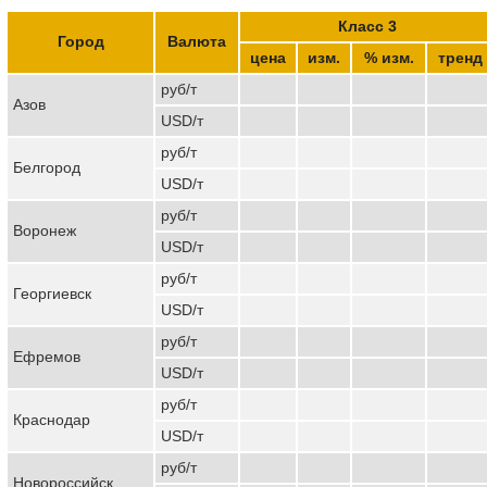
Класс 3
Город
Валюта
цена
изм.
% изм.
тренд
руб/т
Азов
USD/т
руб/т
Белгород
USD/т
руб/т
Воронеж
USD/т
руб/т
Георгиевск
USD/т
руб/т
Ефремов
USD/т
руб/т
Краснодар
USD/т
руб/т
Новороссийск