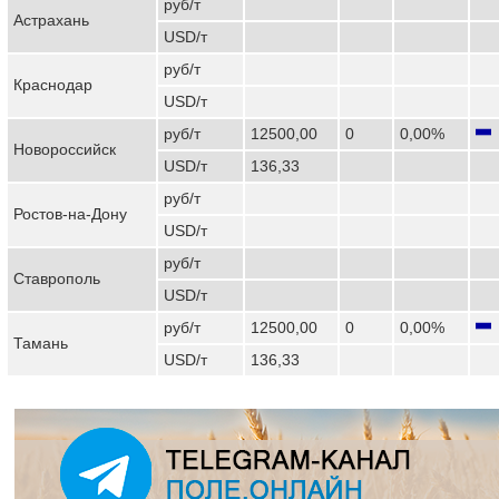
руб/т
Астрахань
USD/т
руб/т
Краснодар
USD/т
руб/т
12500,00
0
0,00%
Новороссийск
USD/т
136,33
руб/т
Ростов-на-Дону
USD/т
руб/т
Ставрополь
USD/т
руб/т
12500,00
0
0,00%
Тамань
USD/т
136,33