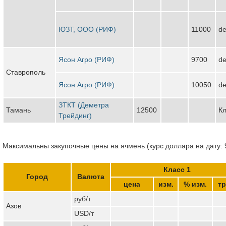
ЮЗТ, ООО (РИФ)
11000
de
Ясон Агро (РИФ)
9700
de
Ставрополь
Ясон Агро (РИФ)
10050
de
ЗТКТ (Деметра
Тамань
12500
Кл
Трейдинг)
Максимальны закупочные цены на ячмень (курс доллара на дату: 
Класс 1
Город
Валюта
цена
изм.
% изм.
тр
руб/т
Азов
USD/т