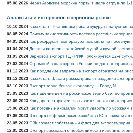
05.08.2026
Через Азовские морские порты в июле отгрузили 1-1
Аналитика и интересное о зерновом рынке
10.10.2024
Казахстан: Поставщики риса и кукурузы жалуются н
08.05.2024
Почему технологичность посевов российских зернов
04.05.2024
Как рекордная температура повлияла на посевную 
01.04.2024
Десятки вагонов с алтайской мукой и крупой застрял
31.03.2024
Зерновой экспорт ТД «РИФ» блокируется 12-е сутки
27.02.2024
Огромный запас зерна в России не дает аграриям з
01.12.2023
Как продление запрета на экспорт отразится на рис
01.12.2023
Казахстан: Власти рассматривают введение экспор
03.10.2023
Экспорт зерна близок к коллапсу — Город N
25.09.2023
Как падение цен на российское зерно бьёт по прои
22.09.2023
Как дорогое горючее сказывается на жизни аграрие
15.08.2023
Как погодные аномалии могут ударить по урожаям 
07.06.2023
Эксперты и фермерские хозяйства Юга назвали эксп
23.05.2023
ОЗК создаст собственный флот для экспорта зерна
12.05.2023
Эксперт рассказал о необходимости изменить зерн