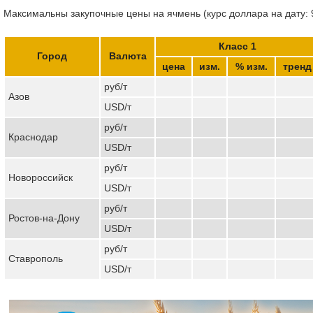
Максимальны закупочные цены на ячмень (курс доллара на дату: 
Класс 1
Город
Валюта
цена
изм.
% изм.
тренд
руб/т
Азов
USD/т
руб/т
Краснодар
USD/т
руб/т
Новороссийск
USD/т
руб/т
Ростов-на-Дону
USD/т
руб/т
Ставрополь
USD/т