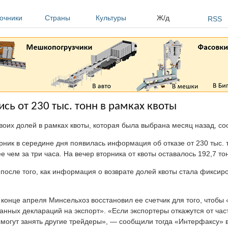
очники
Страны
Культуры
Ж/д
RSS
сь от 230 тыс. тонн в рамках квоты
воих долей в рамках квоты, которая была выбрана месяц назад, с
рник в середине дня появилась информация об отказе от 230 тыс. 
чем за три часа. На вечер вторника от квоты оставалось 192,7 то
осле того, как информация о возврате долей квоты стала фиксир
конце апреля Минсельхоз восстановил ее счетчик для того, чтобы
данных деклараций на экспорт». «Если экспортеры откажутся от ча
могут занять другие трейдеры», — сообщили тогда «Интерфаксу» в