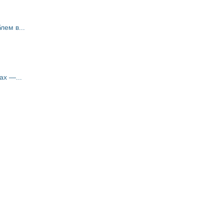
ем в...
ах —...