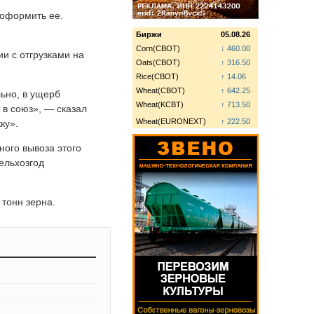
 оформить ее.
Биржи
05.08.26
Corn(CBOT)
↓ 460.00
и с отгрузками на
Oats(CBOT)
↑ 316.50
Rice(CBOT)
↑ 14.06
Wheat(CBOT)
↑ 642.25
льно, в ущерб
Wheat(KCBT)
↑ 713.50
 в союз», — сказал
Wheat(EURONEXT)
↑ 222.50
ку».
ного вывоза этого
ельхозгод
 тонн зерна.