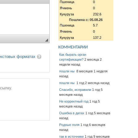
Пшеница
0
Ячмень
0
Кукуруза
232.6
Пошлина с: 05.08.26
Пшеница
5.7
Ячмень
0
Кукуруза
137.2
КОММЕНТАРИИ
Как бырать орган
екстовых форматах
сертификации?
2 месяца 2
недели назад
пошли ны
8 месяцев 1 неделя
назад
пошли ны
1 год 2 месяца назад
ссылку.
Спасибо, исправили
1 год 5
месяцев назад
Не корректный год
1 год 5
месяцев назад
Ошибка в датах
1 год 5 месяцев
назад
Родные поля
1 год 6 месяцев
назад
так в источнике
1 год 9 месяцев