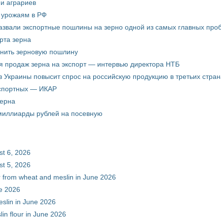
ни аграриев
о урожаям в РФ
звали экспортные пошлины на зерно одной из самых главных пробл
рта зерна
енить зерновую пошлину
я продаж зерна на экспорт — интервью директора НТБ
з Украины повысит спрос на российскую продукцию в третьих стран
кспортных — ИКАР
зерна
 миллиарды рублей на посевную
st 6, 2026
st 5, 2026
ur from wheat and meslin in June 2026
ne 2026
eslin in June 2026
in flour in June 2026