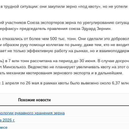
в трудной ситуации: они закупили зерно «под квоту», но не успели
.
й участников Союза экспортеров зерна по урегулированию ситуаци
нтерфаксу» председатель правления союза Эдуард Зернин.
 отказались от более чем 500 тыс. тонн. Они сделали это доброво
 образом руку помощи коллегам по рынку, даже тем, кто не входит
вает не только эффективную работу на рынках, но и взаимоподдерж
нь) в 7 млн тонн рассчитана на период до 30 июня. В случае досроч
 Минсельхоз. Ведомство не планирует увеличивать квоту на этот с
ать механизм квотирования зернового экспорта и в дальнейшем.
 1 апреля по 26 мая в рамках квоты было вывезено около 6,37 млн
Похожие новости
ологии рукавного хранения зерна
 2026 г.
весе