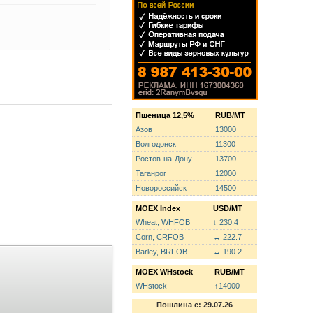
Пшеница 12,5%
RUB/MT
Азов
13000
Волгодонск
11300
Ростов-на-Дону
13700
Таганрог
12000
Новороссийск
14500
MOEX Index
USD/MT
Wheat, WHFOB
↓ 230.4
Corn, CRFOB
↔ 222.7
Barley, BRFOB
↔ 190.2
MOEX WHstock
RUB/MT
WHstock
↑14000
Пошлина с: 29.07.26