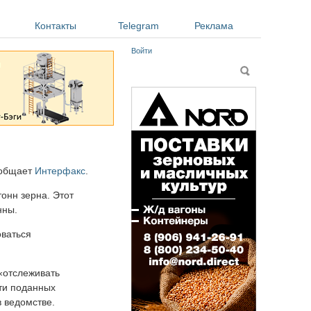
Контакты
Telegram
Реклама
Войти
Форма поиска
Поиск
ообщает
Интерфакс
.
тонн зерна. Этот
нны.
оваться
 «отслеживать
сти поданных
 ведомстве.