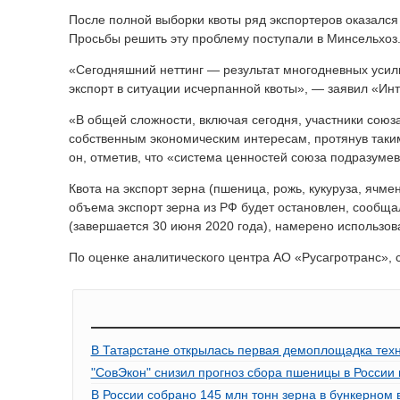
После полной выборки квоты ряд экспортеров оказался 
Просьбы решить эту проблему поступали в Минсельхоз
«Сегодняшний неттинг — результат многодневных усили
экспорт в ситуации исчерпанной квоты», — заявил «И
«В общей сложности, включая сегодня, участники союза
собственным экономическим интересам, протянув таким
он, отметив, что «система ценностей союза подразуме
Квота на экспорт зерна (пшеница, рожь, кукуруза, ячме
объема экспорт зерна из РФ будет остановлен, сообщал
(завершается 30 июня 2020 года), намерено использов
По оценке аналитического центра АО «Русагротранс», с
В Татарстане открылась первая демоплощадка техн
"СовЭкон" снизил прогноз сбора пшеницы в России в
В России собрано 145 млн тонн зерна в бункерном 