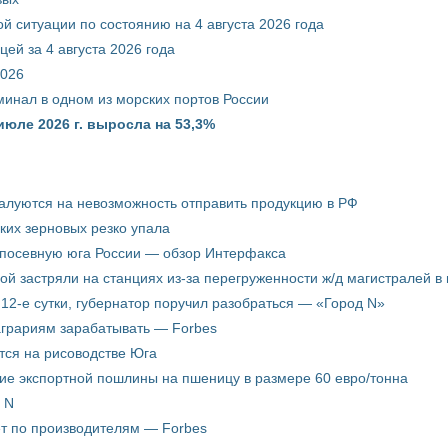
й ситуации по состоянию на 4 августа 2026 года
ей за 4 августа 2026 года
2026
минал в одном из морских портов России
июле 2026 г. выросла на 53,3%
жалуются на невозможность отправить продукцию в РФ
ких зерновых резко упала
 посевную юга России — обзор Интерфакса
пой застряли на станциях из-за перегруженности ж/д магистралей в 
12-е сутки, губернатор поручил разобраться — «Город N»
аграриям зарабатывать — Forbes
ится на рисоводстве Юга
ие экспортной пошлины на пшеницу в размере 60 евро/тонна
 N
ёт по производителям — Forbes