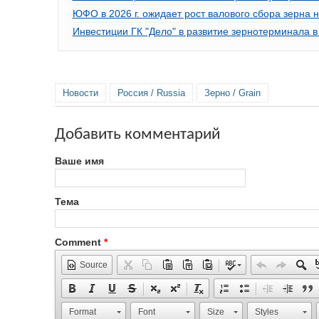
ЮФО в 2026 г. ожидает рост валового сбора зерна 
Инвестиции ГК "Дело" в развитие зернотерминала в
Новости
Россия / Russia
Зерно / Grain
Добавить комментарий
Ваше имя
Тема
Comment
*
Source
Format
Font
Size
Styles