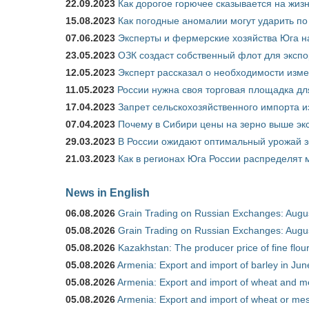
22.09.2023
Как дорогое горючее сказывается на жиз
15.08.2023
Как погодные аномалии могут ударить п
07.06.2023
Эксперты и фермерские хозяйства Юга на
23.05.2023
ОЗК создаст собственный флот для экспо
12.05.2023
Эксперт рассказал о необходимости изм
11.05.2023
России нужна своя торговая площадка дл
17.04.2023
Запрет сельскохозяйственного импорта и
07.04.2023
Почему в Сибири цены на зерно выше э
29.03.2023
В России ожидают оптимальный урожай 
21.03.2023
Как в регионах Юга России распределят
News in English
06.08.2026
Grain Trading on Russian Exchanges: Augu
05.08.2026
Grain Trading on Russian Exchanges: Augu
05.08.2026
Kazakhstan: The producer price of fine flo
05.08.2026
Armenia: Export and import of barley in Ju
05.08.2026
Armenia: Export and import of wheat and m
05.08.2026
Armenia: Export and import of wheat or mesl