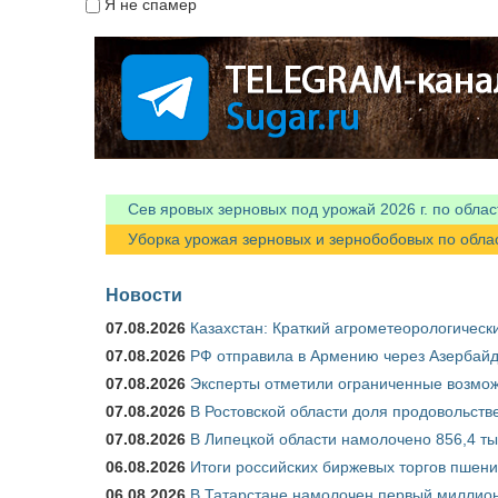
Я не спамер
Я спамер
Сев яровых зерновых под урожай 2026 г. по облас
Уборка урожая зерновых и зернобобовых по областя
Новости
07.08.2026
Казахстан: Краткий агрометеорологически
07.08.2026
РФ отправила в Армению через Азербайд
07.08.2026
Эксперты отметили ограниченные возможн
07.08.2026
В Ростовской области доля продовольст
07.08.2026
В Липецкой области намолочено 856,4 тыс
06.08.2026
Итоги российских биржевых торгов пшениц
06.08.2026
В Татарстане намолочен первый миллион