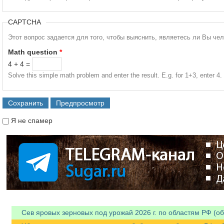
CAPTCHA
Этот вопрос задается для того, чтобы выяснить, являетесь ли Вы че
Math question
*
4 + 4 =
Solve this simple math problem and enter the result. E.g. for 1+3, enter 4.
Я не спамер
Я спамер
Сев яровых зерновых под урожай 2026 г. по областям РФ (об