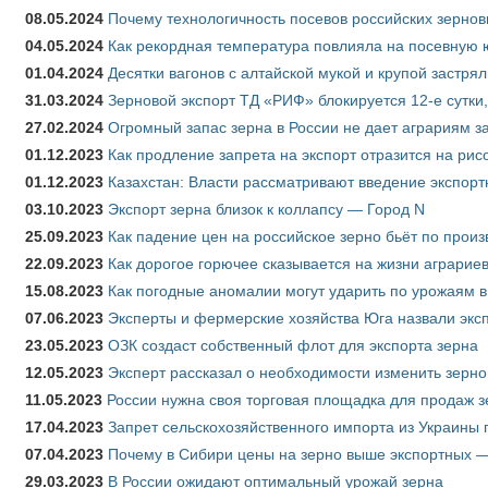
08.05.2024
Почему технологичность посевов российских зернов
04.05.2024
Как рекордная температура повлияла на посевную 
01.04.2024
Десятки вагонов с алтайской мукой и крупой застрял
31.03.2024
Зерновой экспорт ТД «РИФ» блокируется 12-е сутки
27.02.2024
Огромный запас зерна в России не дает аграриям з
01.12.2023
Как продление запрета на экспорт отразится на рис
01.12.2023
Казахстан: Власти рассматривают введение экспор
03.10.2023
Экспорт зерна близок к коллапсу — Город N
25.09.2023
Как падение цен на российское зерно бьёт по прои
22.09.2023
Как дорогое горючее сказывается на жизни аграрие
15.08.2023
Как погодные аномалии могут ударить по урожаям 
07.06.2023
Эксперты и фермерские хозяйства Юга назвали эксп
23.05.2023
ОЗК создаст собственный флот для экспорта зерна
12.05.2023
Эксперт рассказал о необходимости изменить зерн
11.05.2023
России нужна своя торговая площадка для продаж 
17.04.2023
Запрет сельскохозяйственного импорта из Украины п
07.04.2023
Почему в Сибири цены на зерно выше экспортных 
29.03.2023
В России ожидают оптимальный урожай зерна