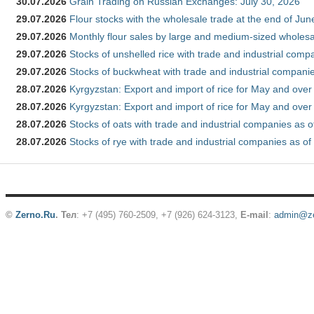
30.07.2026
Grain Trading on Russian Exchanges: July 30, 2026
29.07.2026
Flour stocks with the wholesale trade at the end of Ju
29.07.2026
Monthly flour sales by large and medium-sized wholesa
29.07.2026
Stocks of unshelled rice with trade and industrial comp
29.07.2026
Stocks of buckwheat with trade and industrial companie
28.07.2026
Kyrgyzstan: Export and import of rice for May and over 
28.07.2026
Kyrgyzstan: Export and import of rice for May and over 
28.07.2026
Stocks of oats with trade and industrial companies as o
28.07.2026
Stocks of rye with trade and industrial companies as of
©
Zerno.Ru
.
Тел
: +7 (495) 760-2509,
+7 (926) 624-3123
,
E-mail
:
admin@ze