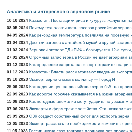
Аналитика и интересное о зерновом рынке
10.10.2024
Казахстан: Поставщики риса и кукурузы жалуются н
08.05.2024
Почему технологичность посевов российских зернов
04.05.2024
Как рекордная температура повлияла на посевную 
01.04.2024
Десятки вагонов с алтайской мукой и крупой застрял
31.03.2024
Зерновой экспорт ТД «РИФ» блокируется 12-е сутки
27.02.2024
Огромный запас зерна в России не дает аграриям з
01.12.2023
Как продление запрета на экспорт отразится на рис
01.12.2023
Казахстан: Власти рассматривают введение экспор
03.10.2023
Экспорт зерна близок к коллапсу — Город N
25.09.2023
Как падение цен на российское зерно бьёт по прои
22.09.2023
Как дорогое горючее сказывается на жизни аграрие
15.08.2023
Как погодные аномалии могут ударить по урожаям 
07.06.2023
Эксперты и фермерские хозяйства Юга назвали эксп
23.05.2023
ОЗК создаст собственный флот для экспорта зерна
12.05.2023
Эксперт рассказал о необходимости изменить зерн
11.05.2023
России нужна своя торговая площадка для продаж 