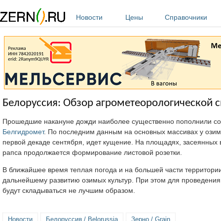
Перейти к основному содержанию
Новости
Цены
Справочники
Белоруссия: Обзор агрометеорологической с
Прошедшие накануне дожди наиболее существенно пополнили сод
Белгидромет
. По последним данным на основных массивах у озимы
первой декаде сентября, идет кущение. На площадях, засеянных 
рапса продолжается формирование листовой розетки.
В ближайшее время теплая погода и на большей части территории
дальнейшему развитию озимых культур. При этом для проведения 
будут складываться не лучшим образом.
Новости
Белоруссия / Belorussia
Зерно / Grain