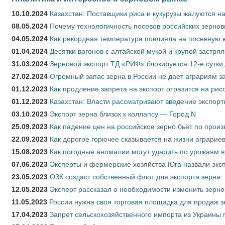
10.10.2024
Казахстан: Поставщики риса и кукурузы жалуются н
08.05.2024
Почему технологичность посевов российских зернов
04.05.2024
Как рекордная температура повлияла на посевную 
01.04.2024
Десятки вагонов с алтайской мукой и крупой застрял
31.03.2024
Зерновой экспорт ТД «РИФ» блокируется 12-е сутки
27.02.2024
Огромный запас зерна в России не дает аграриям з
01.12.2023
Как продление запрета на экспорт отразится на рис
01.12.2023
Казахстан: Власти рассматривают введение экспор
03.10.2023
Экспорт зерна близок к коллапсу — Город N
25.09.2023
Как падение цен на российское зерно бьёт по прои
22.09.2023
Как дорогое горючее сказывается на жизни аграрие
15.08.2023
Как погодные аномалии могут ударить по урожаям 
07.06.2023
Эксперты и фермерские хозяйства Юга назвали эксп
23.05.2023
ОЗК создаст собственный флот для экспорта зерна
12.05.2023
Эксперт рассказал о необходимости изменить зерн
11.05.2023
России нужна своя торговая площадка для продаж 
17.04.2023
Запрет сельскохозяйственного импорта из Украины п