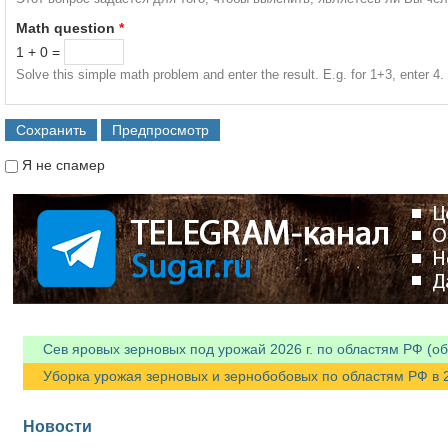
Math question
*
1 + 0 =
Solve this simple math problem and enter the result. E.g. for 1+3, enter 4.
Я не спамер
Я спамер
Сев яровых зерновых под урожай 2026 г. по областям РФ (об
Уборка урожая зерновых и зернобобовых по областям РФ в 202
Новости