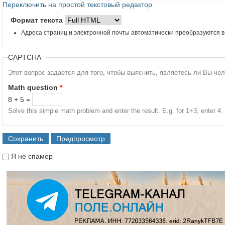
Переключить на простой текстовый редактор
Формат текста
Адреса страниц и электронной почты автоматически преобразуются в
CAPTCHA
Этот вопрос задается для того, чтобы выяснить, являетесь ли Вы че
Math question
*
8 + 5 =
Solve this simple math problem and enter the result. E.g. for 1+3, enter 4.
Я не спамер
Я спамер