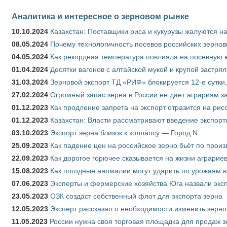
Аналитика и интересное о зерновом рынке
10.10.2024
Казахстан: Поставщики риса и кукурузы жалуются н
08.05.2024
Почему технологичность посевов российских зернов
04.05.2024
Как рекордная температура повлияла на посевную 
01.04.2024
Десятки вагонов с алтайской мукой и крупой застрял
31.03.2024
Зерновой экспорт ТД «РИФ» блокируется 12-е сутки
27.02.2024
Огромный запас зерна в России не дает аграриям з
01.12.2023
Как продление запрета на экспорт отразится на рис
01.12.2023
Казахстан: Власти рассматривают введение экспор
03.10.2023
Экспорт зерна близок к коллапсу — Город N
25.09.2023
Как падение цен на российское зерно бьёт по прои
22.09.2023
Как дорогое горючее сказывается на жизни аграрие
15.08.2023
Как погодные аномалии могут ударить по урожаям 
07.06.2023
Эксперты и фермерские хозяйства Юга назвали эксп
23.05.2023
ОЗК создаст собственный флот для экспорта зерна
12.05.2023
Эксперт рассказал о необходимости изменить зерн
11.05.2023
России нужна своя торговая площадка для продаж 