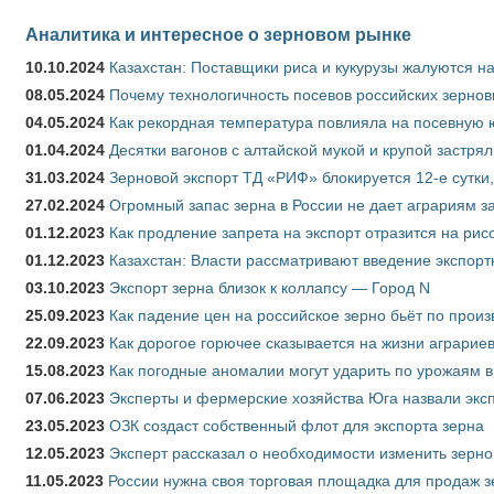
Аналитика и интересное о зерновом рынке
10.10.2024
Казахстан: Поставщики риса и кукурузы жалуются н
08.05.2024
Почему технологичность посевов российских зернов
04.05.2024
Как рекордная температура повлияла на посевную 
01.04.2024
Десятки вагонов с алтайской мукой и крупой застрял
31.03.2024
Зерновой экспорт ТД «РИФ» блокируется 12-е сутки
27.02.2024
Огромный запас зерна в России не дает аграриям з
01.12.2023
Как продление запрета на экспорт отразится на рис
01.12.2023
Казахстан: Власти рассматривают введение экспор
03.10.2023
Экспорт зерна близок к коллапсу — Город N
25.09.2023
Как падение цен на российское зерно бьёт по прои
22.09.2023
Как дорогое горючее сказывается на жизни аграрие
15.08.2023
Как погодные аномалии могут ударить по урожаям 
07.06.2023
Эксперты и фермерские хозяйства Юга назвали эксп
23.05.2023
ОЗК создаст собственный флот для экспорта зерна
12.05.2023
Эксперт рассказал о необходимости изменить зерн
11.05.2023
России нужна своя торговая площадка для продаж 