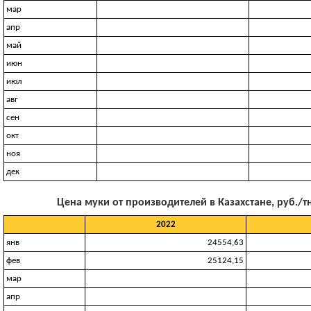
мар
апр
май
июн
июл
авг
сен
окт
ноя
дек
Цена муки от производителей в Казахстане, руб./т
2022
янв
24554,63
фев
25124,15
мар
апр