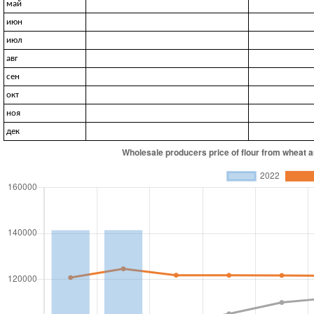
май
июн
июл
авг
сен
окт
ноя
дек